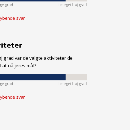
nge grad
I meget høj grad
ybende svar
iteter
øj grad var de valgte aktiviteter de
il at nå jeres mål?
nge grad
I meget høj grad
ybende svar