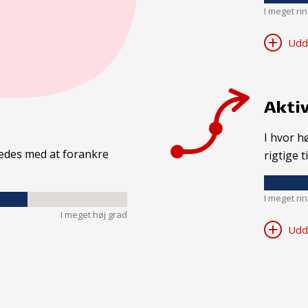
I meget ri
Udd
Aktiv
I hvor h
kkedes med at forankre
rigtige t
I meget ri
I meget høj grad
Udd