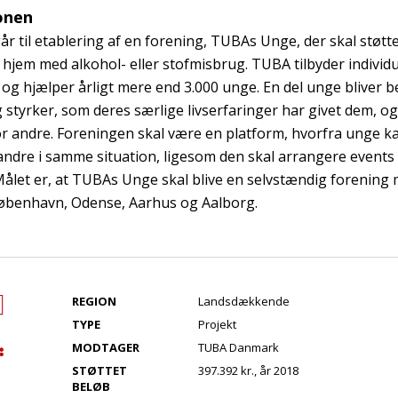
onen
r til etablering af en forening, TUBAs Unge, der skal støt
i hjem med alkohol- eller stofmisbrug. TUBA tilbyder individu
og hjælper årligt mere end 3.000 unge. En del unge bliver b
 styrker, som deres særlige livserfaringer har givet dem, og
r andre. Foreningen skal være en platform, hvorfra unge k
 andre i samme situation, ligesom den skal arrangere events
let er, at TUBAs Unge skal blive en selvstændig forening
København, Odense, Aarhus og Aalborg.
REGION
Landsdækkende
TYPE
Projekt
MODTAGER
TUBA Danmark
STØTTET
397.392 kr., år 2018
BELØB