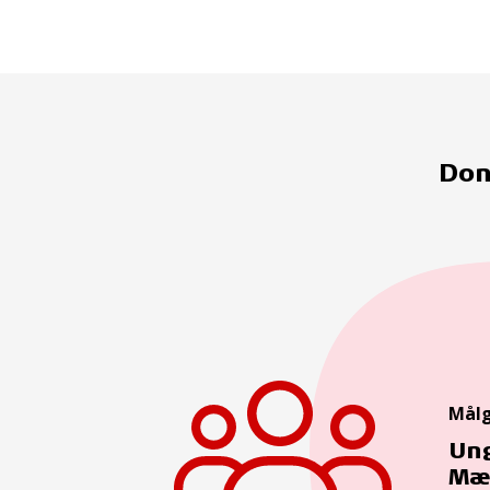
Don
Mål
Ung
Mæ