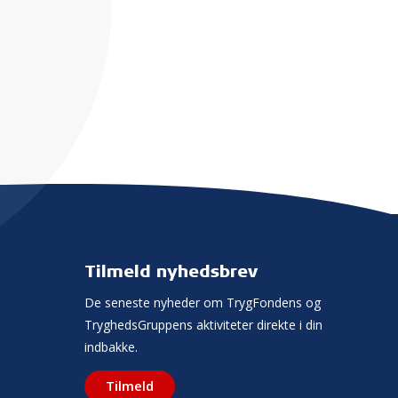
Tilmeld nyhedsbrev
De seneste nyheder om TrygFondens og
TryghedsGruppens aktiviteter direkte i din
indbakke.
Tilmeld