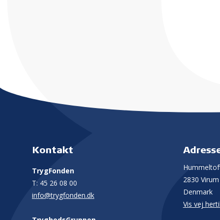
Kontakt
Adress
Hummeltoft
TrygFonden
2830 Virum
T:
45 26 08 00
Denmark
info@trygfonden.dk
Vis vej herti
TryghedsGruppen