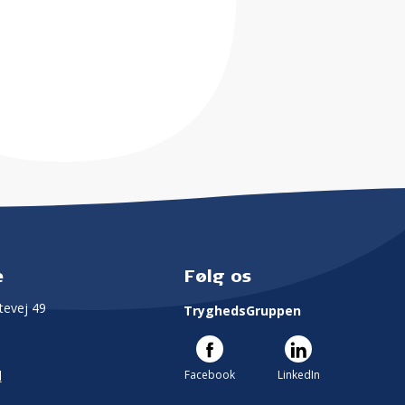
e
Følg os
evej 49
TryghedsGruppen
Facebook
LinkedIn
l