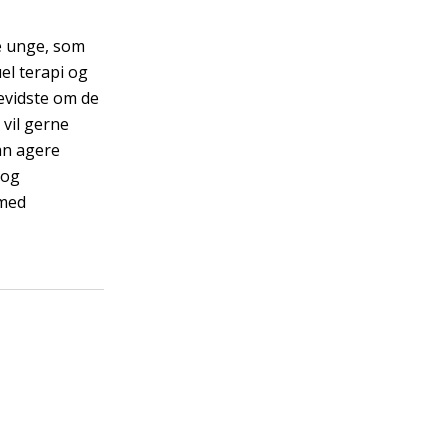
te unge, som
el terapi og
evidste om de
 vil gerne
an agere
 og
 med