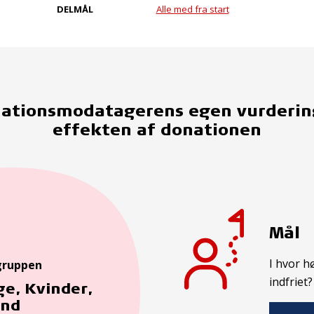
DELMÅL
Alle med fra start
ationsmodatagerens egen vurderin
effekten af donationen
Mål
I hvor h
gruppen
indfriet?
e, Kvinder,
nd