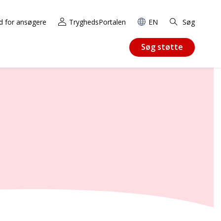
d for ansøgere
TryghedsPortalen
EN
Søg
Søg støtte