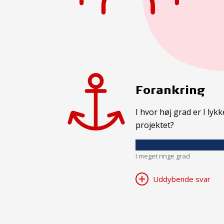
Forankring
I hvor høj grad er I ly
projektet?
I meget ringe grad
Uddybende svar