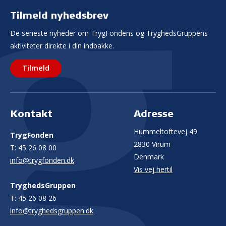
Tilmeld nyhedsbrev
De seneste nyheder om TrygFondens og TryghedsGruppens
aktiviteter direkte i din indbakke.
Tilmeld
Kontakt
Adresse
Hummeltoftevej 49
TrygFonden
2830 Virum
T:
45 26 08 00
Denmark
info@trygfonden.dk
Vis vej hertil
TryghedsGruppen
T:
45 26 08 26
info@tryghedsgruppen.dk