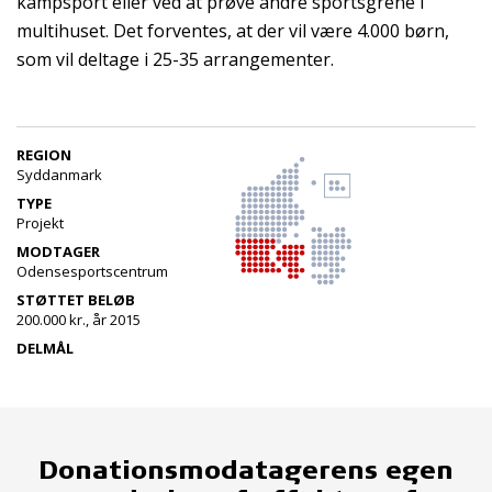
kampsport eller ved at prøve andre sportsgrene i
multihuset. Det forventes, at der vil være 4.000 børn,
som vil deltage i 25-35 arrangementer.
REGION
Syddanmark
TYPE
Projekt
MODTAGER
Odensesportscentrum
STØTTET BELØB
200.000 kr., år 2015
DELMÅL
Donationsmodatagerens egen