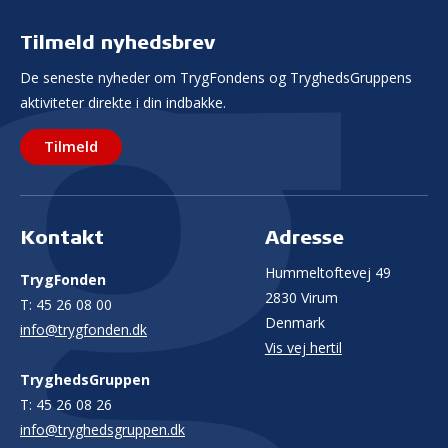
Tilmeld nyhedsbrev
De seneste nyheder om TrygFondens og TryghedsGruppens
aktiviteter direkte i din indbakke.
Tilmeld
Kontakt
Adresse
Hummeltoftevej 49
TrygFonden
2830 Virum
T:
45 26 08 00
Denmark
info@trygfonden.dk
Vis vej hertil
TryghedsGruppen
T:
45 26 08 26
info@tryghedsgruppen.dk