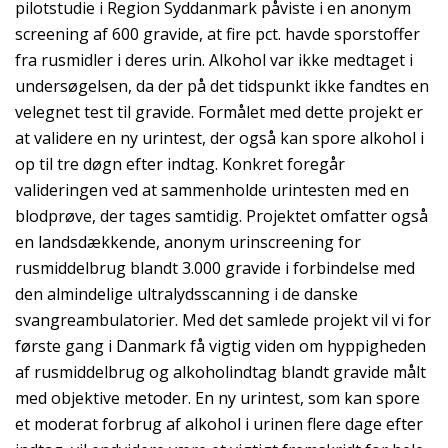
pilotstudie i Region Syddanmark påviste i en anonym
screening af 600 gravide, at fire pct. havde sporstoffer
fra rusmidler i deres urin. Alkohol var ikke medtaget i
undersøgelsen, da der på det tidspunkt ikke fandtes en
velegnet test til gravide. Formålet med dette projekt er
at validere en ny urintest, der også kan spore alkohol i
op til tre døgn efter indtag. Konkret foregår
valideringen ved at sammenholde urintesten med en
blodprøve, der tages samtidig. Projektet omfatter også
en landsdækkende, anonym urinscreening for
rusmiddelbrug blandt 3.000 gravide i forbindelse med
den almindelige ultralydsscanning i de danske
svangreambulatorier. Med det samlede projekt vil vi for
første gang i Danmark få vigtig viden om hyppigheden
af rusmiddelbrug og alkoholindtag blandt gravide målt
med objektive metoder. En ny urintest, som kan spore
et moderat forbrug af alkohol i urinen flere dage efter