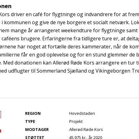
onen
Kors driver en café for flygtninge og indvandrere for at fr
 i kommunen og give de nye borgere et socialt netværk. Lo
nem mange år arrangeret weekendture for flygtninge samt 
r caféens brugere. Erfaringerne fra tidligere ture er, at del
ørnene har noget at fortælle deres kammerater, når de kom
familierne får en god oplevelse og for en stund glemmer de 
. Med donationen kan Allerød Røde Kors arrangere en tur t
d udflugter til Sommerland Sjælland og Vikingeborgen Tre
REGION
Hovedstaden
TYPE
Projekt
MODTAGER
Allerød Røde Kors
STØTTET
45.975 kr., år 2020