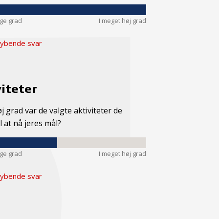
nge grad
I meget høj grad
ybende svar
iteter
øj grad var de valgte aktiviteter de
il at nå jeres mål?
nge grad
I meget høj grad
ybende svar