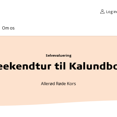
Log in
Om os
Selvevaluering
ekendtur til Kalundb
Allerød Røde Kors