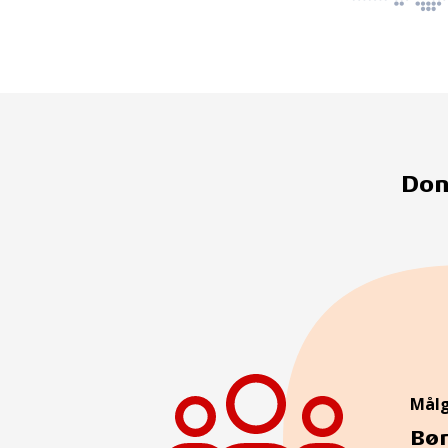
Don
Mål
Bør