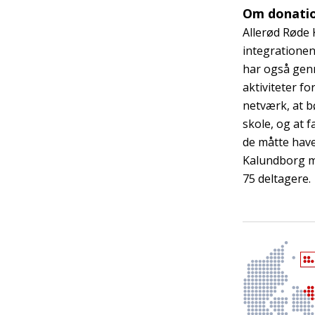
Om donati
Allerød Røde 
integrationen
har også gen
aktiviteter fo
netværk, at b
skole, og at 
de måtte have
Kalundborg me
75 deltagere.