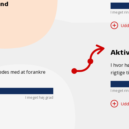
nd
I meget ri
Udd
Aktiv
I hvor h
kkedes med at forankre
rigtige t
I meget ri
I meget høj grad
Udd