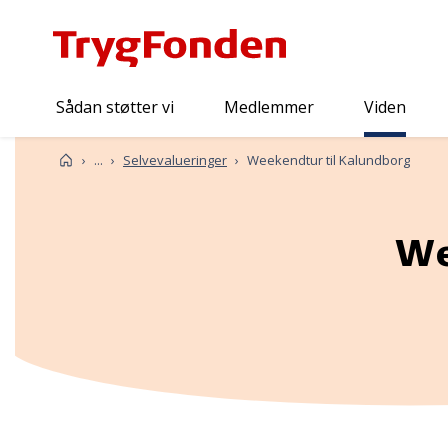
Sådan støtter vi
Medlemmer
Viden
Viden
Forside
...
Selvevalueringer
Weekendtur til Kalundborg
We