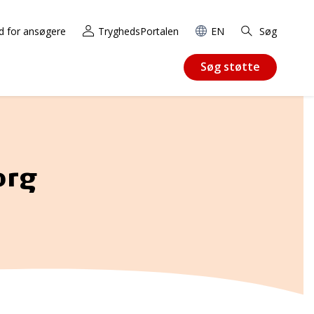
d for ansøgere
TryghedsPortalen
EN
Søg
Søg støtte
org