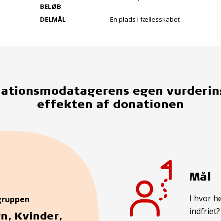
BELØB
DELMÅL
En plads i fællesskabet
ationsmodatagerens egen vurderin
effekten af donationen
Mål
I hvor h
gruppen
indfriet?
n, Kvinder,