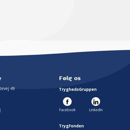
e
Følg os
evej 49
TryghedsGruppen
Facebook
LinkedIn
l
TrygFonden