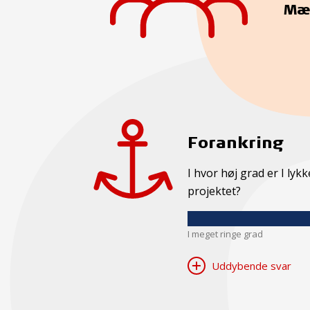
Mæ
Forankring
I hvor høj grad er I ly
projektet?
I meget ringe grad
Uddybende svar