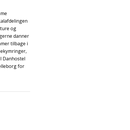
emme
kalafdelingen
ture og
tagerne danner
mer tilbage i
bekymringer,
il Danhostel
lleborg for