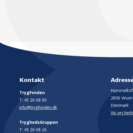
Kontakt
Adress
Hummeltoft
TrygFonden
2830 Virum
T:
45 26 08 00
Denmark
info@trygfonden.dk
Vis vej herti
TryghedsGruppen
T:
45 26 08 26