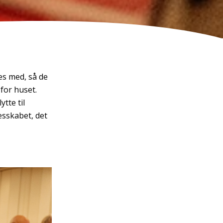
es med, så de
 for huset.
tte til
esskabet, det