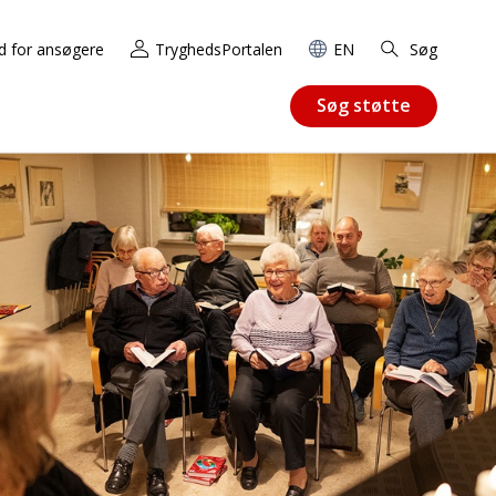
d for ansøgere
TryghedsPortalen
EN
Søg
Søg støtte