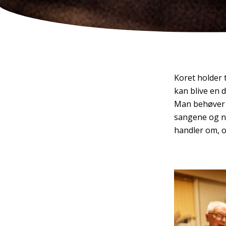
Koret holder 
kan blive en d
Man behøver i
sangene og ny
handler om, o