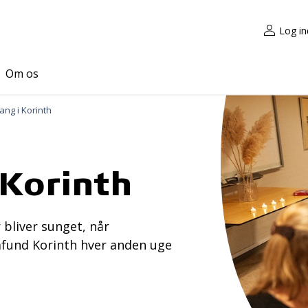
Log in
Om os
ang i Korinth
 Korinth
 bliver sunget, når
mfund Korinth hver anden uge