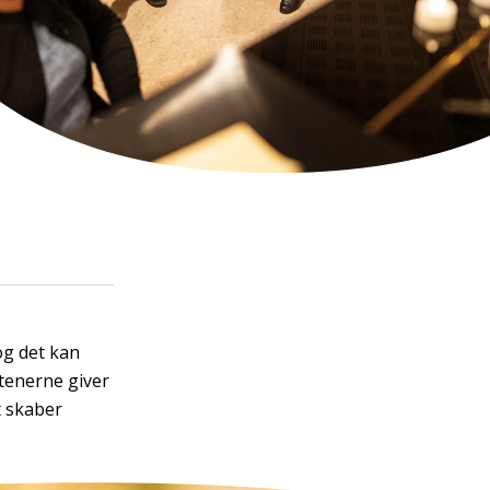
og det kan
ftenerne giver
t skaber