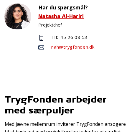
Har du spørgsmål?
Natasha Al-Hariri
Projektchef
Tlf:
45 26 08 53
nah@trygfonden.dk
TrygFonden arbejder
med særpuljer
Med jævne mellemrum inviterer TrygFonden ansøgere
til at byde ind med projektforslag indenfor et særligt