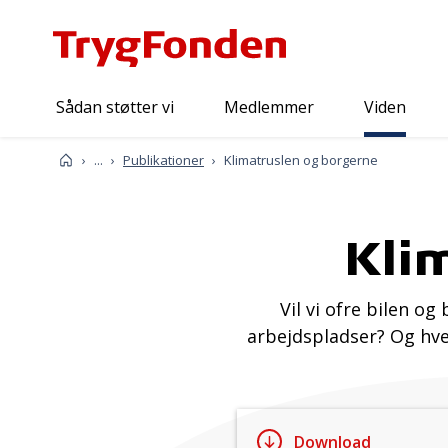
Sådan støtter vi
Medlemmer
Viden
Viden
Forside
...
Publikationer
Klimatruslen og borgerne
Kli
Vil vi ofre bilen o
arbejdspladser? Og hv
Download