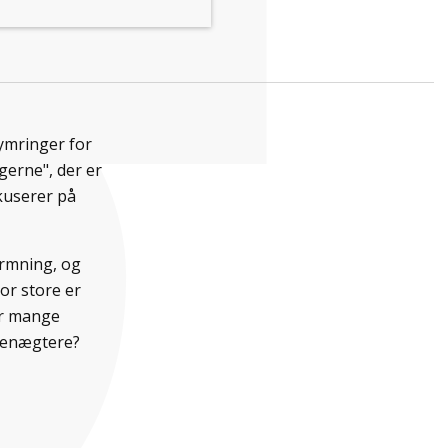
ymringer for
gerne", der er
kuserer på
rmning, og
or store er
or mange
abenægtere?