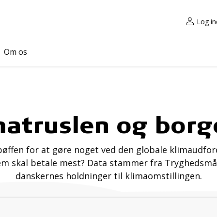
Log in
Om os
matruslen og borg
g bøffen for at gøre noget ved den globale klimaudfo
em skal betale mest? Data stammer fra Tryghedsmål
danskernes holdninger til klimaomstillingen.