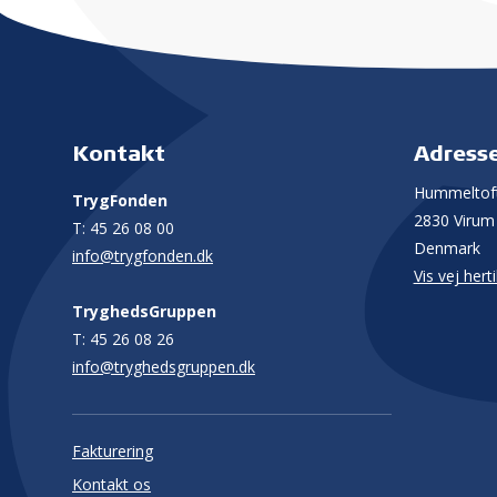
Kontakt
Adress
Hummeltoft
TrygFonden
2830 Virum
T:
45 26 08 00
Denmark
info@trygfonden.dk
Vis vej herti
TryghedsGruppen
T:
45 26 08 26
info@tryghedsgruppen.dk
Fakturering
Kontakt os