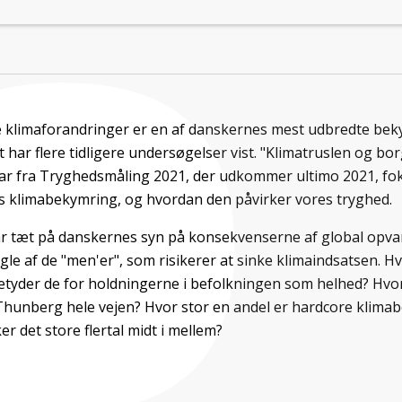
klimaforandringer er en af danskernes mest udbredte bek
 har flere tidligere undersøgelser vist. "Klimatruslen og bor
ar fra Tryghedsmåling 2021, der udkommer ultimo 2021, fo
 klimabekymring, og hvordan den påvirker vores tryghed.
r tæt på danskernes syn på konsekvenserne af global opva
gle af de "men'er", som risikerer at sinke klimaindsatsen. Hv
etyder de for holdningerne i befolkningen som helhed? Hv
Thunberg hele vejen? Hvor stor en andel er hardcore klim
r det store flertal midt i mellem?