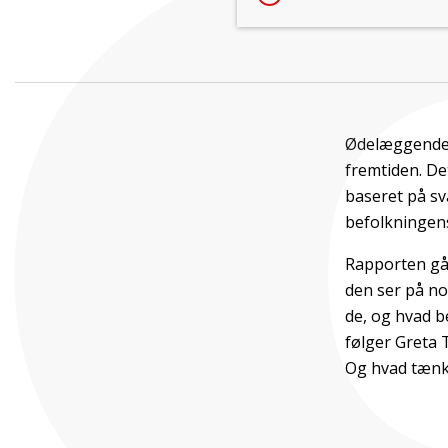
Ødelæggende 
fremtiden. Det
baseret på sv
befolkningens
Rapporten gå
den ser på no
de, og hvad b
følger Greta 
Og hvad tænke