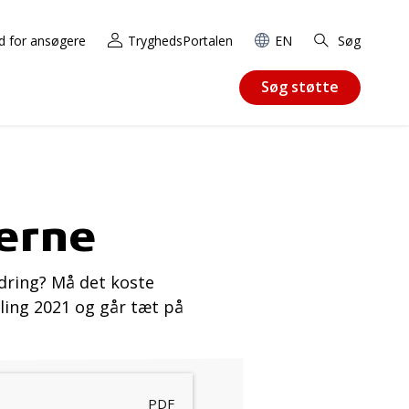
d for ansøgere
TryghedsPortalen
EN
Søg
Søg støtte
erne
rdring? Må det koste
ing 2021 og går tæt på
PDF