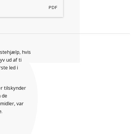
PDF
rstehjælp, hvis
v ud af ti
te led i
 tilskynder
m de
midler, var
.