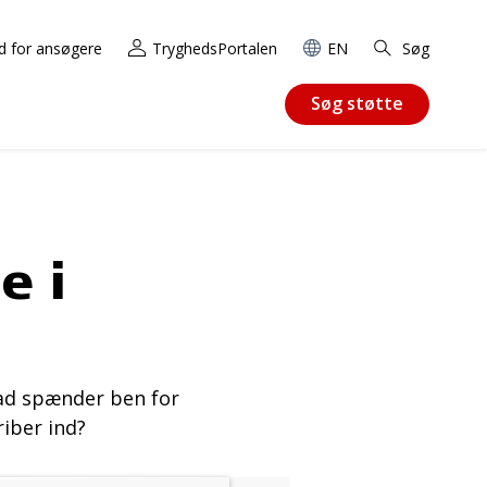
d for ansøgere
TryghedsPortalen
EN
Søg
Søg støtte
e i
vad spænder ben for
riber ind?