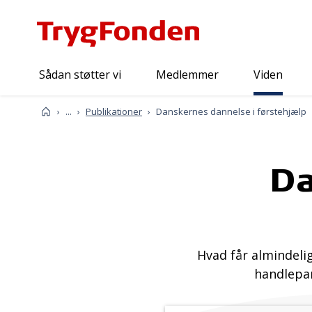
Sådan støtter vi
Medlemmer
Viden
Viden
Forside
...
Publikationer
Danskernes dannelse i førstehjælp
Da
Hvad får almindeli
handlepar