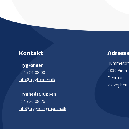
Kontakt
Adress
Hummeltoft
TrygFonden
2830 Virum
T:
45 26 08 00
Denmark
info@trygfonden.dk
Vis vej herti
TryghedsGruppen
T:
45 26 08 26
info@tryghedsgruppen.dk