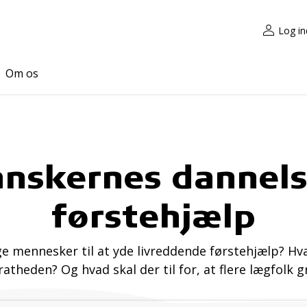
Log in
Om os
nskernes dannels
førstehjælp
ge mennesker til at yde livreddende førstehjælp? H
atheden? Og hvad skal der til for, at flere lægfolk g