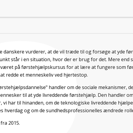
e danskere vurderer, at de vil træde til og forsøge at yde fø
unkt står i en situation, hvor der er brug for det. Mere end sy
været på førstehjælpskursus for at lære at fungere som førs
 at redde et menneskeliv ved hjertestop.
rstehjælpsdannelse" handler om de sociale mekanismer, der
ennesker til at yde livreddende førstehjælp. Den handler o
, vi har til hinanden, om de teknologiske livreddende hjælpe
res hverdag og om de sundhedsprofessionelles ændrede rolle
fra 2015.