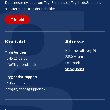
De seneste nyheder om TrygFondens og TryghedsGruppens
aktiviteter direkte i din indbakke.
Tilmeld
Kontakt
Adresse
Hummeltoftevej 49
TrygFonden
2830 Virum
T:
45 26 08 00
Denmark
info@trygfonden.dk
Vis vej hertil
TryghedsGruppen
T:
45 26 08 26
info@tryghedsgruppen.dk