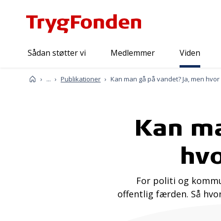
Sådan støtter vi
Medlemmer
Viden
Viden
Forside
...
Publikationer
Kan ma
hvo
For politi og kommun
offentlig færden. Så hvo