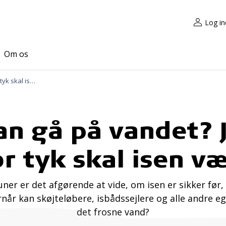
Log in
Om os
Kan man gå på vandet? Ja, men hvor tyk skal isen være?
n gå på vandet? 
r tyk skal isen v
er er det afgørende at vide, om isen er sikker før,
rnår kan skøjteløbere, isbådssejlere og alle andre e
det frosne vand?