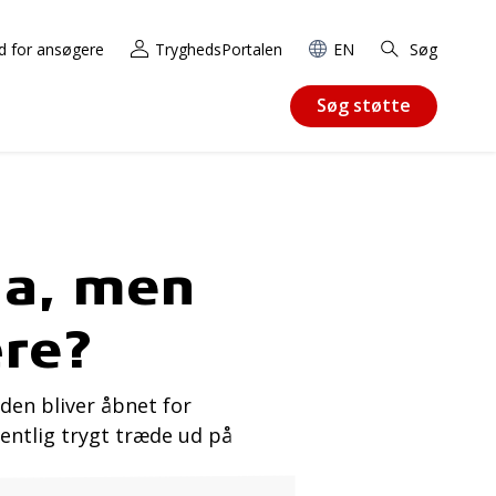
d for ansøgere
TryghedsPortalen
EN
Søg
Søg støtte
Ja, men
ære?
 den bliver åbnet for
gentlig trygt træde ud på