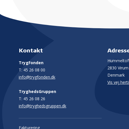
Kontakt
Adress
Hummeltoft
TrygFonden
2830 Virum
T:
45 26 08 00
Denmark
info@trygfonden.dk
Vis vej herti
TryghedsGruppen
T:
45 26 08 26
info@tryghedsgruppen.dk
Fakturering