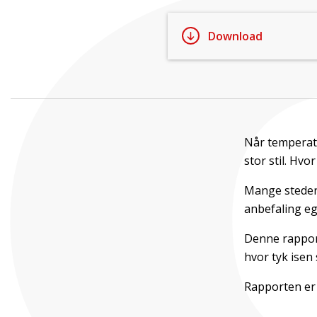
Download
Når temperatur
stor stil. Hvo
Mange steder
anbefaling eg
Denne rapport
hvor tyk isen
Rapporten er 