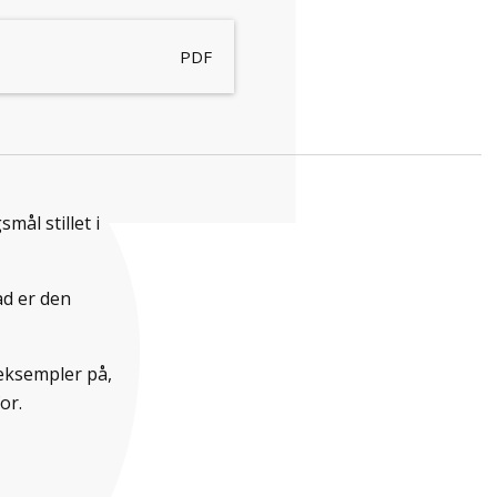
PDF
mål stillet i
d er den
eksempler på,
or.