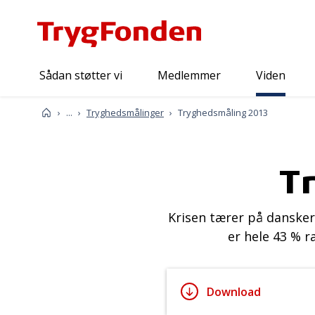
Sådan støtter vi
Medlemmer
Viden
Viden
Forside
...
Tryghedsmålinger
Tryghedsmåling 2013
T
Krisen tærer på dansker
er hele 43 % r
Download