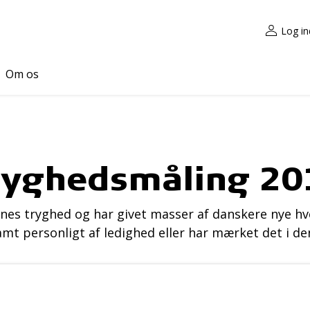
Log in
Om os
ryghedsmåling 20
nes tryghed og har givet masser af danskere nye h
amt personligt af ledighed eller har mærket det i de