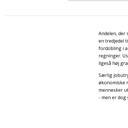
Andelen, der 
en tredjedel 
fordobling i a
regninger. U
ligeså høj gra
Særlig jobutr
økonomiske re
mennesker utr
- men er dog 