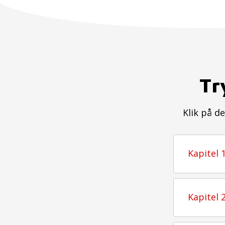
Tr
Klik på d
Kapitel 
Kapitel 