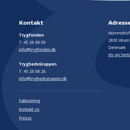
Kontakt
Adress
Hummeltoft
TrygFonden
2830 Virum
T:
45 26 08 00
Denmark
info@trygfonden.dk
Vis vej herti
TryghedsGruppen
T:
45 26 08 26
info@tryghedsgruppen.dk
Fakturering
Kontakt os
Presse