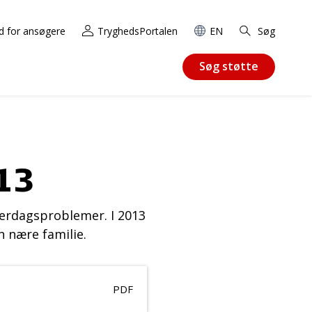
d for ansøgere
TryghedsPortalen
EN
Søg
Søg støtte
13
verdagsproblemer. I 2013
n nære familie.
PDF