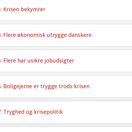
3: Krisen bekymrer
4: Flere økonomisk utrygge danskere
5: Flere har usikre jobudsigter
6: Boligejerne er trygge trods krisen
7: Tryghed og krisepolitik