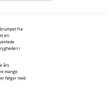
skrumpet fra
et en
 uventede
rygheden i
e års
gøre mange
der følger med