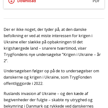
Download
PDF
Der er ikke noget, der tyder på, at den danske
befolkning er ved at miste interessen for krigen i
Ukraine eller slække på opbakningen til det
krigshærgede land – snarere tværtimod, viser
TrygFondens nye undersøgelse ”Krigen i Ukraine – år
2”.
Undersøgelsen følger op på de to undersøgelser om
danskerne og krigen i Ukraine, som TrygFonden
offentliggjorde i 2022.
Ruslands invasion af Ukraine – og den kæde af
begivenheder der fulgte – skabte ny utryghed og
bekymring i Danmark og rykkede ved danskernes