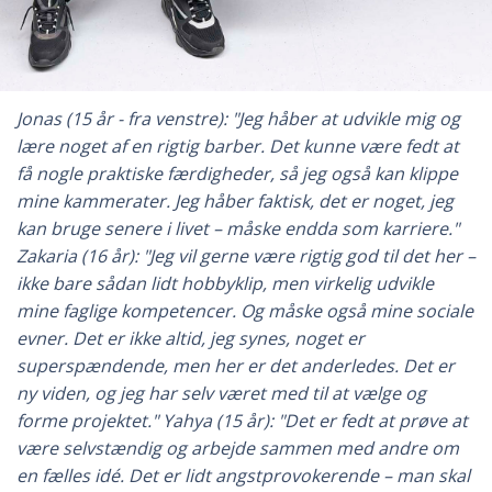
Jonas (15 år - fra venstre): "Jeg håber at udvikle mig og
lære noget af en rigtig barber. Det kunne være fedt at
få nogle praktiske færdigheder, så jeg også kan klippe
mine kammerater. Jeg håber faktisk, det er noget, jeg
kan bruge senere i livet – måske endda som karriere."
Zakaria (16 år): "Jeg vil gerne være rigtig god til det her –
ikke bare sådan lidt hobbyklip, men virkelig udvikle
mine faglige kompetencer. Og måske også mine sociale
evner. Det er ikke altid, jeg synes, noget er
superspændende, men her er det anderledes. Det er
ny viden, og jeg har selv været med til at vælge og
forme projektet." Yahya (15 år): "Det er fedt at prøve at
være selvstændig og arbejde sammen med andre om
en fælles idé. Det er lidt angstprovokerende – man skal