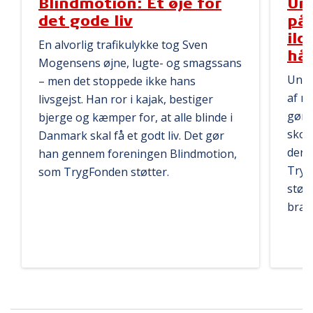
Blindmotion: Et øje for
Un
det gode liv
på 
il
En alvorlig trafikulykke tog Sven
hå
Mogensens øjne, lugte- og smagssans
Ungd
– men det stoppede ikke hans
af m
livsgejst. Han ror i kajak, bestiger
gør 
bjerge og kæmper for, at alle blinde i
skol
Danmark skal få et godt liv. Det gør
der 
han gennem foreningen Blindmotion,
Tryg
som TrygFonden støtter.
støt
bran