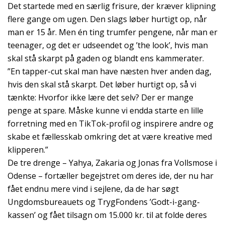
Det startede med en særlig frisure, der kræver klipning
flere gange om ugen. Den slags løber hurtigt op, når
man er 15 år. Men én ting trumfer pengene, når man er
teenager, og det er udseendet og ’the look’, hvis man
skal stå skarpt på gaden og blandt ens kammerater.
”En tapper-cut skal man have næsten hver anden dag,
hvis den skal stå skarpt. Det løber hurtigt op, så vi
tænkte: Hvorfor ikke lære det selv? Der er mange
penge at spare. Måske kunne vi endda starte en lille
forretning med en TikTok-profil og inspirere andre og
skabe et fællesskab omkring det at være kreative med
klipperen.”
De tre drenge – Yahya, Zakaria og Jonas fra Vollsmose i
Odense – fortæller begejstret om deres ide, der nu har
fået endnu mere vind i sejlene, da de har søgt
Ungdomsbureauets og TrygFondens ’Godt-i-gang-
kassen’ og fået tilsagn om 15.000 kr. til at folde deres