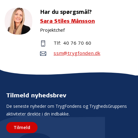
Har du spørgsmål?
Sara Stiles Månsson
Projektchef
Tlf:
40 76 70 60
ssm@trygfonden.dk
Tilmeld nyhedsbrev
De seneste nyheder om TrygFondens og TryghedsGruppens
aktiviteter direkte i din indbakke.
Tilmeld