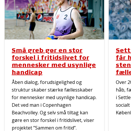
Små greb gør en stor
Sett
forskel i fritidslivet for
får 
mennesker med usynlige
sten
handicap
fæll
Åben dialog, forudsigelighed og
Over 20
struktur skaber stærke fællesskaber
håb, f
for mennesker med usynlige handicap.
i Sett
Det ved man i Copenhagen
socialt
Beachvolley. Og selv små tiltag kan
Køben
gøre en stor forskel i fritidslivet, viser
projektet ”Sammen om fritid”.