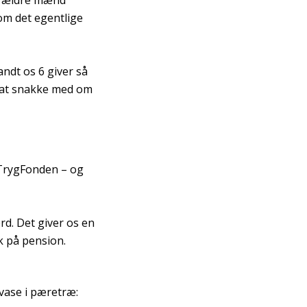
 6 ældre mænd
om det egentlige
ndt os 6 giver så
n at snakke med om
 TrygFonden – og
ærd. Det giver os en
k på pension.
 vase i pæretræ: