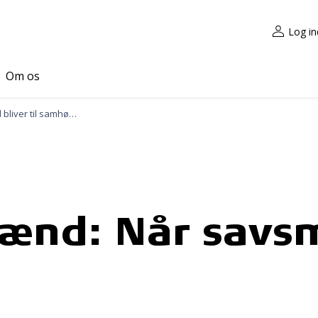
Log in
Om os
Rigtige træmænd: Når savsmuld bliver til samhørighed
ænd: Når savsmu