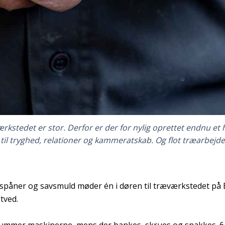
rkstedet er stor. Derfor er der for nylig oprettet endnu et
til tryghed, relationer og kammeratskab. Og flot træarbejde
æspåner og savsmuld møder én i døren til træværkstedet på 
gtved.