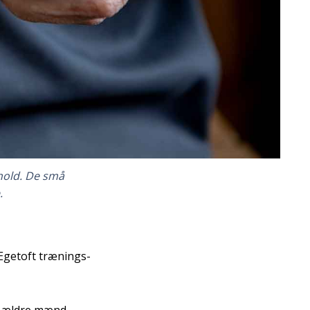
 hold. De små
.
Egetoft trænings-