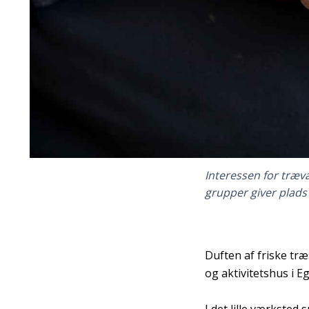
Interessen for trævæ
grupper giver plads 
Duften af friske tr
og aktivitetshus i E