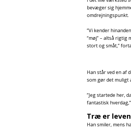
I det lille værkste
bevæger sig hjemmev
omdrejningspunkt.
”Vi kender hinanden
“møj” – altså rigti
stort og småt,” for
Han står ved en af 
som gør det muligt a
”Jeg startede her, d
fantastisk hverdag,
Træ er leven
Han smiler, mens han