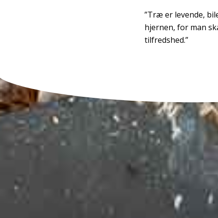
”Træ er levende, bil
hjernen, for man ska
tilfredshed.”