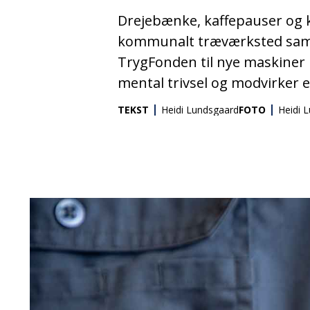
Drejebænke, kaffepauser og k
kommunalt træværksted samle
TrygFonden til nye maskiner 
mental trivsel og modvirker
TEKST
Heidi Lundsgaard
FOTO
Heidi 