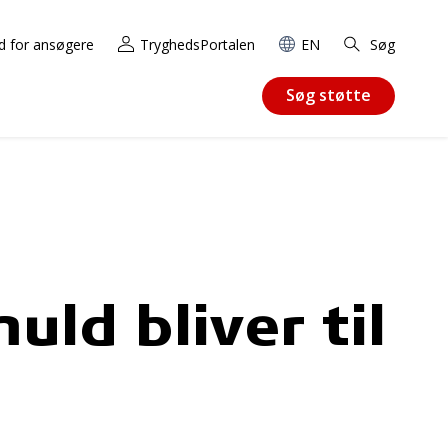
d for ansøgere
TryghedsPortalen
EN
Søg
Søg støtte
ld bliver til