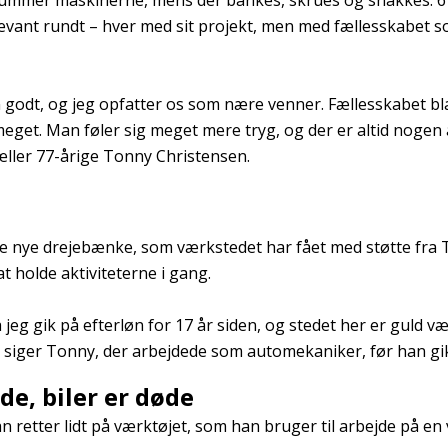
d summer maskinerne, mens der bankes, skrues og snakkes.
ant rundt – hver med sit projekt, men med fællesskabet s
 godt, og jeg opfatter os som nære venner. Fællesskabet bla
g meget. Man føler sig meget mere tryg, og der er altid noge
tæller 77-årige Tonny Christensen.
de nye drejebænke, som værkstedet har fået med støtte fra
t holde aktiviteterne i gang.
a jeg gik på efterløn for 17 år siden, og stedet her er guld v
” siger Tonny, der arbejdede som automekaniker, før han gi
de, biler er døde
 retter lidt på værktøjet, som han bruger til arbejde på en