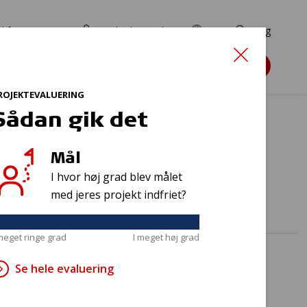
d for ansøgere
TryghedsPortalen
EN
Søg
Søg støtte
ROJEKTEVALUERING
Sådan gik det
Mål
I hvor høj grad blev målet
med jeres projekt indfriet?
 meget ringe grad
I meget høj grad
Se hele evaluering