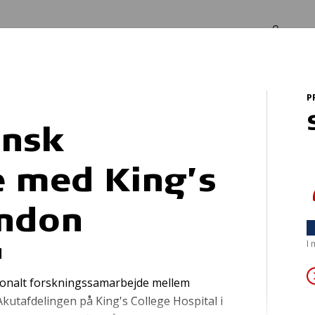
Log in
Om os
P
Akutmedicinsk samarbejde med King’s College, London
insk
 med King’s
Redningsveste
ondon
I
l
ationalt forskningssamarbejde mellem
kutafdelingen på King's College Hospital i