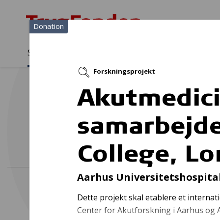
Donation
Sådan støtter vi
Medlemmer
Viden
Forskningsprojekt
Sådan støtter vi
Forside
...
Projekter og donationer
Akutmedic
samarbejde
College, L
Aarhus Universitetshospita
Dette projekt skal etablere et intern
Center for Akutforskning i Aarhus og A