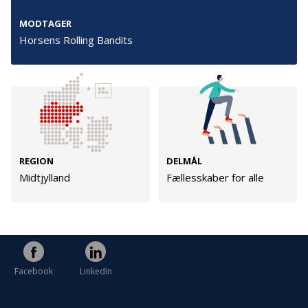
Cookies
MODTAGER
Persondata
Horsens Rolling Bandits
Vilkår
Følg os
TryghedsGruppen
REGION
DELMÅL
Midtjylland
Fællesskaber for alle
Facebook
LinkedIn
TrygFonden
Facebook
LinkedIn