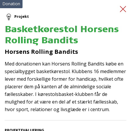
Donation
Projekt
Basketkørestol Horsens
Klinik for Intensiv
Rolling Bandits
Livsstil
Horsens Rolling Bandits
Med donationen kan Horsens Rolling Bandits købe en
specialbygget basketkørestol. Klubbens 16 medlemmer
lever med forskellige former for handicap, hvilket ofte
placerer dem på kanten af de almindelige sociale
fællesskaber. I kørestolsbasket-klubben får de
Tilmeld nyhedsbrev
mulighed for at være en del af et stærkt fællesskab,
hvor sport, relationer og livsglæde er i centrum.
De seneste nyheder om TrygFondens og TryghedsGruppens
aktiviteter direkte i din indbakke.
PROJEKTEVALUERING