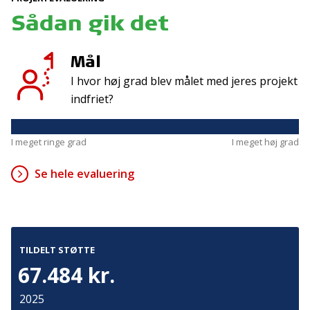
Tilmeld
Sådan gik det
Mål
Kontakt
Adresse
I hvor høj grad blev målet med jeres projekt
Hummeltoftevej 49
TrygFonden
indfriet?
2830 Virum
T:
45 26 08 00
Denmark
info@trygfonden.dk
Vis vej hertil
I meget ringe grad
I meget høj grad
TryghedsGruppen
Se hele evaluering
T:
45 26 08 26
info@tryghedsgruppen.dk
TILDELT STØTTE
Fakturering
67.484 kr.
Kontakt os
2025
Presse