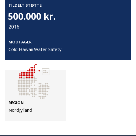
Cookies
TILDELT STØTTE
500.000 kr.
Persondata
Vilkår
2016
MODTAGER
Følg os
Cold Hawaii Water Safety
TryghedsGruppen
Facebook
LinkedIn
TrygFonden
REGION
Nordjylland
Facebook
LinkedIn