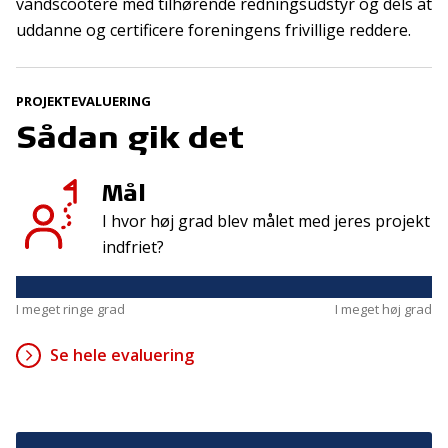
Tilmeld
vandscootere med tilhørende redningsudstyr og dels at
uddanne og certificere foreningens frivillige reddere.
Kontakt
Adresse
PROJEKTEVALUERING
Sådan gik det
Hummeltoftevej 49
TrygFonden
2830 Virum
T:
45 26 08 00
Denmark
info@trygfonden.dk
Mål
Vis vej hertil
I hvor høj grad blev målet med jeres projekt
TryghedsGruppen
indfriet?
T:
45 26 08 26
info@tryghedsgruppen.dk
I meget ringe grad
I meget høj grad
Se hele evaluering
Fakturering
Kontakt os
Presse