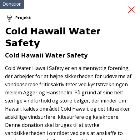
Donation
Projekt
Cold Hawaii Water
Vi lærer sammen i
Safety
indskolingen
Cold Hawaii Water Safety
Cold Water Hawaii Safety er en almennyttig forening,
der arbejder for at højne sikkerheden for udøverne af
vandbaserede fritidsaktiviteter ved kyststrækningen
mellem Agger og Hanstholm. På grund af sine helt
særlige vindforhold og store bølger, der minder om
Tilmeld nyhedsbrev
Hawaii, kaldes området Cold Hawaii, og det tiltrækker
adskillige vindsurfere, kitesurfere og kajakroere.
De seneste nyheder om TrygFondens og TryghedsGruppens
Denne donation skal bruges til at styrke
aktiviteter direkte i din indbakke.
vandsikkerheden i området ved dels at anskaffe to