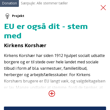
Donation
Særpujle: Alle stemmer tæller
Projekt
EU er også dit - stem
Hjertestarterkursus
med
Kirkens Korshær
Kirkens Korshær har siden 1912 hjulpet socialt udsatte
borgere og er til stede over hele landet med sociale
tilbud i form af bl.a. varmestuer, familietilbud,
herberger og arbejdsfællesskaber. For Kirkens
Tilmeld nyhedsbrev
Korshærs brugere er EU langt væk, og valgdeltagelsen
De seneste nyheder om TrygFondens og TryghedsGruppens
er lav. Mange undlader at stemme, fordi de tænker, at
aktiviteter direkte i din indbakke.
deres stemme ikke gør nogen forskel for deres
livsvilkår, eller fordi det virker for uoverskueligt. Denne
Tilmeld
donation går til at skabe opmærksomhed om og øge