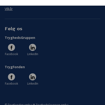
Persondata
Vilkår
PROJEKTEVALUERING
Sådan gik det
Følg os
Mål
TryghedsGruppen
I hvor høj grad blev målet med jeres projekt
indfriet?
Facebook
LinkedIn
I meget ringe grad
I meget høj grad
TrygFonden
Se hele evaluering
Facebook
LinkedIn
© TrygFonden smba @ TryghedsGruppen smba.