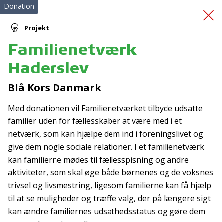
Donation
Projekt
Familienetværk
Batteri til duocykel
Haderslev
Blå Kors Danmark
Med donationen vil Familienetværket tilbyde udsatte
familier uden for fællesskaber at være med i et
netværk, som kan hjælpe dem ind i foreningslivet og
give dem nogle sociale relationer. I et familienetværk
Tilmeld nyhedsbrev
kan familierne mødes til fællesspisning og andre
De seneste nyheder om TrygFondens og TryghedsGruppens
aktiviteter, som skal øge både børnenes og de voksnes
aktiviteter direkte i din indbakke.
trivsel og livsmestring, ligesom familierne kan få hjælp
til at se muligheder og træffe valg, der på længere sigt
Tilmeld
kan ændre familiernes udsathedsstatus og gøre dem