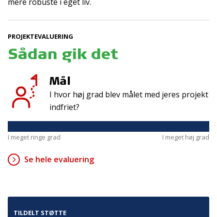
mere robuste i eget liv.
Kontakt
Adresse
PROJEKTEVALUERING
Hummeltoftevej 49
TrygFonden
Sådan gik det
2830 Virum
T:
45 26 08 00
Denmark
info@trygfonden.dk
Mål
Vis vej hertil
I hvor høj grad blev målet med jeres projekt
TryghedsGruppen
indfriet?
T:
45 26 08 26
info@tryghedsgruppen.dk
I meget ringe grad
I meget høj grad
Se hele evaluering
Fakturering
Kontakt os
Presse
Cookies
TILDELT STØTTE