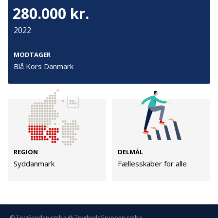
Persondata
280.000 kr.
Vilkår
2022
MODTAGER
Følg os
Blå Kors Danmark
TryghedsGruppen
Facebook
LinkedIn
TrygFonden
REGION
DELMÅL
Syddanmark
Fællesskaber for alle
Facebook
LinkedIn
© TrygFonden smba @ TryghedsGruppen smba.