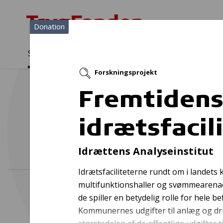
Donation
Sådan støtter vi
Medlemmer
Viden
Forskningsprojekt
Sådan støtter vi
Forside
...
Projekter og donationer
Fremtidens idrætsfacilitet
Fremtiden
idrætsfacil
Tera
Idrættens Analyseinstitut
Idrætsfaciliteterne rundt om i landets
multifunktionshaller og svømmearenaer
de spiller en betydelig rolle for hele b
Kommunernes udgifter til anlæg og drif