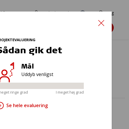
d for ansøgere
TryghedsPortalen
EN
Søg
Søg støtte
ROJEKTEVALUERING
Sådan gik det
Mål
upper
Uddyb venligst
 meget ringe grad
I meget høj grad
Se hele evaluering