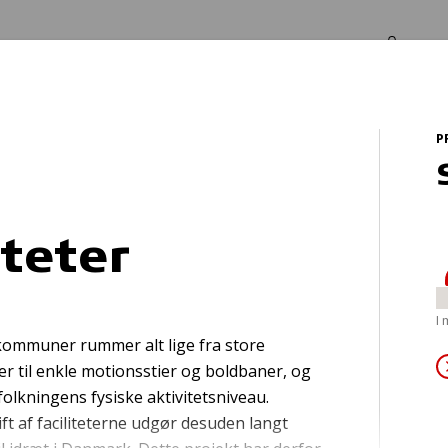
Log in
Om os
P
er
s
iteter
pi - Pårørende gr
I
 kommuner rummer alt lige fra store
 til enkle motionsstier og boldbaner, og
efolkningens fysiske aktivitetsniveau.
t af faciliteterne udgør desuden langt