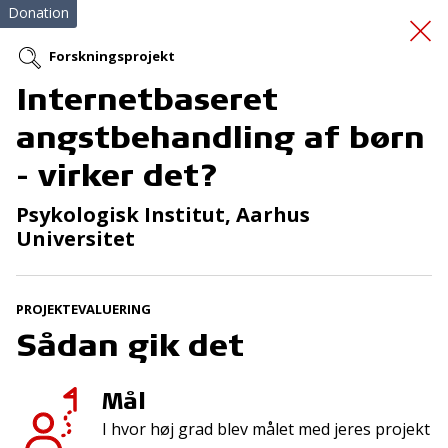
Donation
Forskningsprojekt
Internetbaseret
Studiestøtte til indsatte
angstbehandling af børn
- virker det?
Psykologisk Institut, Aarhus
Universitet
Tilmeld nyhedsbrev
PROJEKTEVALUERING
Sådan gik det
De seneste nyheder om TrygFondens og TryghedsGruppens
aktiviteter direkte i din indbakke.
Mål
Tilmeld
I hvor høj grad blev målet med jeres projekt