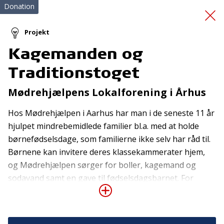
Donation
Projekt
Kagemanden og
Vores Sunde Hverdag
Traditionstoget
Mødrehjælpens Lokalforening i Århus
Hos Mødrehjælpen i Aarhus har man i de seneste 11 år
hjulpet mindrebemidlede familier bl.a. med at holde
børnefødselsdage, som familierne ikke selv har råd til.
Børnene kan invitere deres klassekammerater hjem,
Tilmeld nyhedsbrev
og Mødrehjælpen sørger for boller, kagemand og
De seneste nyheder om TrygFondens og TryghedsGruppens
sodavand samt en gave til fødselsdagsbarnet. For
aktiviteter direkte i din indbakke.
barnet betyder det alt at kunne være den, der deler
invitationer ud til kammeraterne og lægger værelse og
Tilmeld
have til nogle hyggelige timer med en masse leg. De ca.