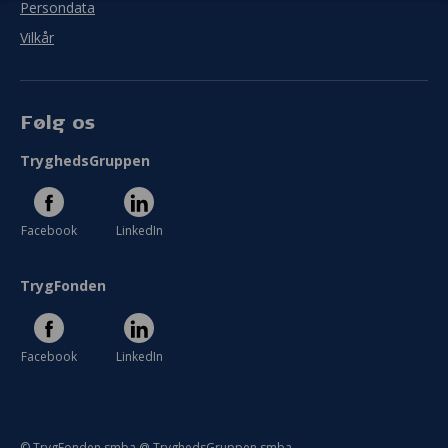
Persondata
indfriet?
Vilkår
I meget ringe grad
I meget høj grad
Følg os
Se hele evaluering
TryghedsGruppen
Facebook
LinkedIn
TrygFonden
Facebook
LinkedIn
© TrygFonden smba @ TryghedsGruppen smba.