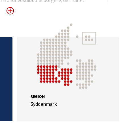
r-sundhedstilbud til borgere, der har et
rojektet indebærer at tilbyde nøje
personer, der lider af eller er i risiko for at
onen skal gå til kulturaktiviteter i bl.a.
rt Museum og Indslev Bryggeri.
e
Følg os
evej 49
TryghedsGruppen
Facebook
LinkedIn
l
TrygFonden
REGION
Syddanmark
Facebook
LinkedIn