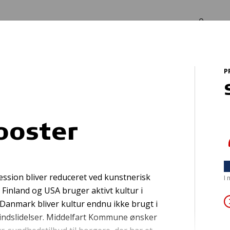
Log in
Om os
P
ter
ooster
 med kol-patient
ession bliver reduceret ved kunstnerisk
I
 Finland og USA bruger aktivt kultur i
Danmark bliver kultur endnu ikke brugt i
indslidelser. Middelfart Kommune ønsker