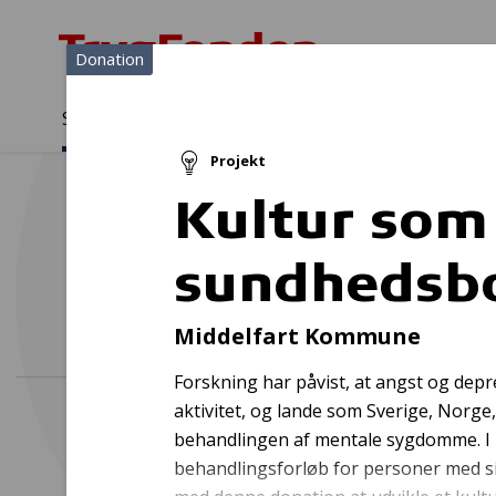
Donation
Sådan støtter vi
Medlemmer
Viden
Projekt
Sådan støtter vi
Forside
...
Projekter og donationer
Kultur som sundhedsboos
Kultur som
sundhedsb
Bustur
Middelfart Kommune
Forskning har påvist, at angst og depr
aktivitet, og lande som Sverige, Norge,
behandlingen af mentale sygdomme. I 
behandlingsforløb for personer med s