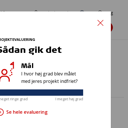
d for ansøgere
TryghedsPortalen
EN
Søg
Søg støtte
ROJEKTEVALUERING
Sådan gik det
Mål
er 2026
I hvor høj grad blev målet
med jeres projekt indfriet?
 meget ringe grad
I meget høj grad
Se hele evaluering