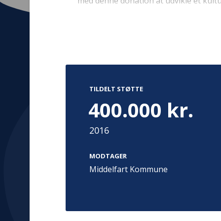
med denne donation at udvikle et kultu
behov for at fremme mental sundhed. P
tilrettelagte kulturaktiviteter målrettet 
få angst, depression eller stress. Donati
Keramikmuseet, Dyreparken, Middelfa
Kontakt
Adress
Hummeltoft
TrygFonden
TILDELT STØTTE
2830 Virum
T:
45 26 08 00
400.000 kr.
Denmark
info@trygfonden.dk
Vis vej herti
2016
TryghedsGruppen
T:
45 26 08 26
MODTAGER
info@tryghedsgruppen.dk
Middelfart Kommune
Fakturering
Kontakt os