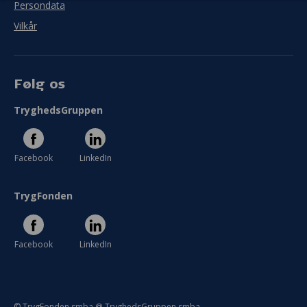
Persondata
Vilkår
Se hele evaluering
Følg os
TryghedsGruppen
Facebook
LinkedIn
TrygFonden
Facebook
LinkedIn
© TrygFonden smba @ TryghedsGruppen smba.