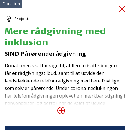
Donation
Projekt
Mere rådgivning med
Duocykel
inklusion
SIND Pårørenderådgivning
Donationen skal bidrage til, at flere udsatte borgere
får et rådgivningstilbud, samt til at udvide den
landsdækkende telefonrådgivning med flere frivillige,
som selv er pårørende. Under corona-nedlukningen
Tilmeld nyhedsbrev
har telefonrådgivningen oplevet en mærkbar stigning i
De seneste nyheder om TrygFondens og TryghedsGruppens
henvendelser, og derfor har de valgt at udvide
aktiviteter direkte i din indbakke.
åbningstiden, da man forventer, at stigningen
fortsætter. SIND Pårørenderådgivning består af 12
Tilmeld
fastansatte medarbejdere, der tilbyder pårørende til