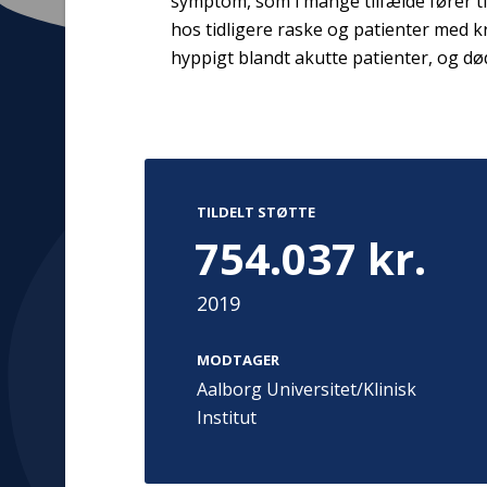
symptom, som i mange tilfælde fører t
hos tidligere raske og patienter med
hyppigt blandt akutte patienter, og dø
Kontakt
Adress
Hummeltoft
TrygFonden
2830 Virum
TILDELT STØTTE
T:
45 26 08 00
Denmark
754.037 kr.
info@trygfonden.dk
Vis vej herti
TryghedsGruppen
2019
T:
45 26 08 26
info@tryghedsgruppen.dk
MODTAGER
Aalborg Universitet/Klinisk
Institut
Fakturering
Kontakt os