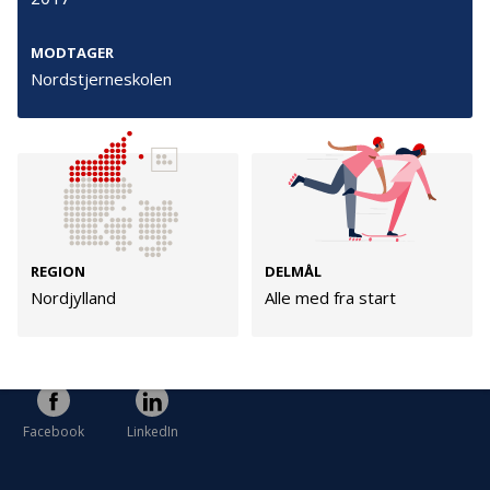
Cookies
Persondata
MODTAGER
Nordstjerneskolen
Vilkår
Følg os
TryghedsGruppen
REGION
DELMÅL
Facebook
LinkedIn
Nordjylland
Alle med fra start
TrygFonden
Facebook
LinkedIn