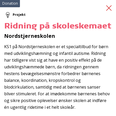
Donation
Projekt
Ridning på skoleskemaet
ADBB screening af
Nordstjerneskolen
spædbørn
KS1 på Nordstjerneskolen er et specialtilbud for børn
med udviklingshæmning og infantil autisme. Ridning
har tidligere vist sig at have en positiv effekt på de
udviklingshæmmede børn, da ridningen gennem
hestens bevægelsesmønstre forbedrer børnenes
balance, koordination, kropskontrol og
blodcirkulation, samtidig med at børnenes sanser
Tilmeld nyhedsbrev
bliver stimuleret. For at imødekomme børnenes behov
De seneste nyheder om TrygFondens og TryghedsGruppens
og sikre positive oplevelser ønsker skolen at indføre
aktiviteter direkte i din indbakke.
én ugentlig ridetime i et helt skoleår.