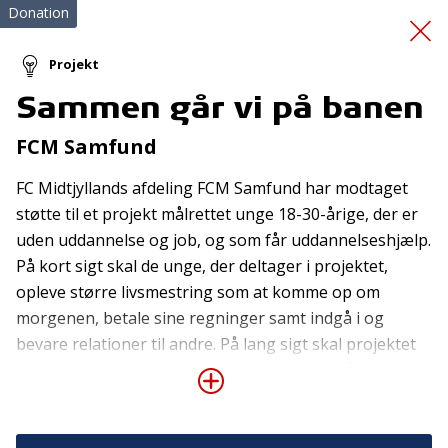
Donation
Projekt
Sammen går vi på banen
Massagestol til PAM
FCM Samfund
FC Midtjyllands afdeling FCM Samfund har modtaget
støtte til et projekt målrettet unge 18-30-årige, der er
uden uddannelse og job, og som får uddannelseshjælp.
På kort sigt skal de unge, der deltager i projektet,
opleve større livsmestring som at komme op om
Tilmeld nyhedsbrev
morgenen, betale sine regninger samt indgå i og
bevare relationer til andre. På lang sigt skal projektet
De seneste nyheder om TrygFondens og TryghedsGruppens
aktiviteter direkte i din indbakke.
være med til at nedbringe antallet af unge på
uddannelseshjælp. I første halvdel af forløbet vil der
Tilmeld
være fokus på fællesskab, det sociale aspekt og
udvikling af personlige kompetencer. Herudover vil