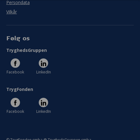
Persondata
I meget ringe grad
I meget høj grad
Vilkår
Se hele evaluering
Følg os
TryghedsGruppen
Facebook
LinkedIn
TrygFonden
Facebook
LinkedIn
© TrygFonden smba @ TryghedsGruppen smba.