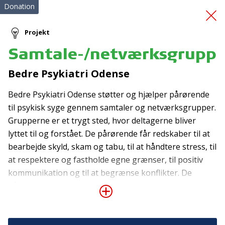
Donation
Projekt
Samtale-/netværksgruppe
Kunstkælderen
Bedre Psykiatri Odense
Bedre Psykiatri Odense støtter og hjælper pårørende
til psykisk syge gennem samtaler og netværksgrupper.
Grupperne er et trygt sted, hvor deltagerne bliver
lyttet til og forstået. De pårørende får redskaber til at
bearbejde skyld, skam og tabu, til at håndtere stress, til
Tilmeld nyhedsbrev
at respektere og fastholde egne grænser, til positiv
kommunikation og til at begrænse konflikter. De
De seneste nyheder om TrygFondens og TryghedsGruppens
aktiviteter direkte i din indbakke.
pårørende er udsat for krise, sorg og stress og bruger
megen tid og mange økonomiske ressourcer på
Tilmeld
problemstillingerne. Det er en voldsom belastning, der
kan gå ud over den øvrige familie og den pårørendes