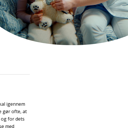
kal igennem
 gør ofte, at
og for dets
lse med