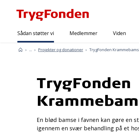
Sådan støtter vi
Medlemmer
Viden
Sådan støtter vi
Forside
...
Projekter og donationer
TrygFonden Krammebams
TrygFonden
Krammebam
En blød bamse i favnen kan gøre en sto
igennem en svær behandling på et hospi