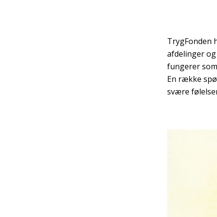
TrygFonden ha
afdelinger og
fungerer som 
En række spør
svære følelse