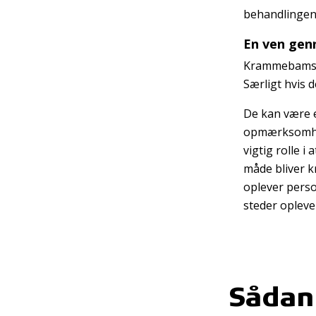
behandlingen
En ven gen
Krammebamsern
Særligt hvis d
De kan være e
opmærksomhed
vigtig rolle i
måde bliver k
oplever perso
steder opleve
Sådan