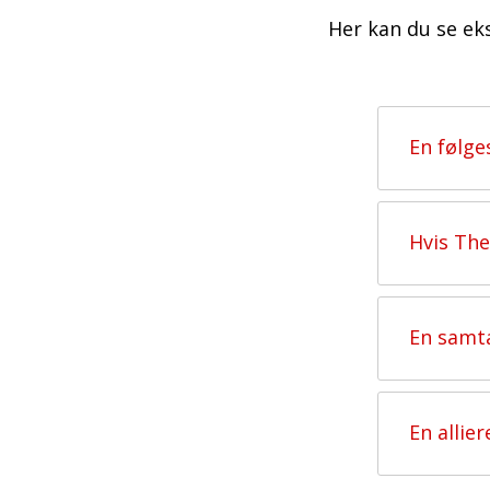
Her kan du se e
En følge
Hvis The
En samta
En allier