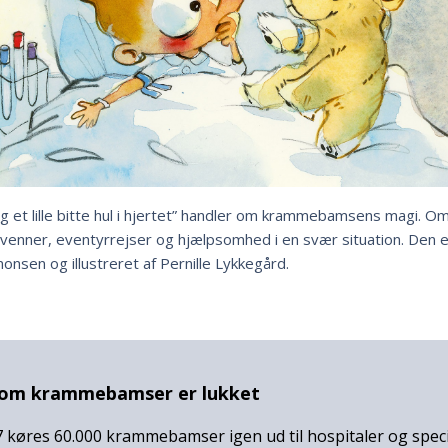
g et lille bitte hul i hjertet” handler om krammebamsens magi. Om
ner, eventyrrejser og hjælpsomhed i en svær situation. Den er
nsen og illustreret af Pernille Lykkegård.
 om krammebamser er lukket
7 køres 60.000 krammebamser igen ud til hospitaler og speci