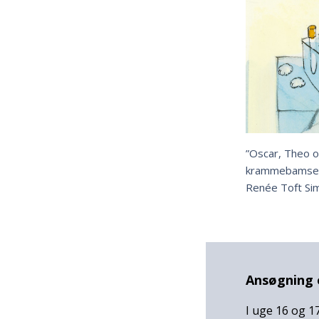
”Oscar, Theo o
krammebamseven
Renée Toft Simo
Ansøgning
I uge 16 og 1