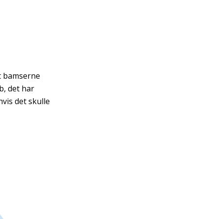
t bamserne
b, det har
is det skulle