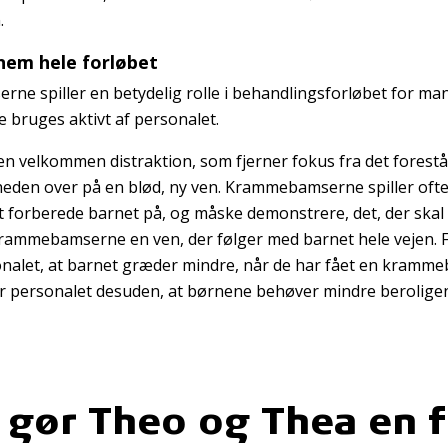
.
nem hele forløbet
e spiller en betydelig rolle i behandlingsforløbet for ma
e bruges aktivt af personalet.
n velkommen distraktion, som fjerner fokus fra det forest
en over på en blød, ny ven. Krammebamserne spiller ofte
 at forberede barnet på, og måske demonstrere, det, der skal
rammebamserne en ven, der følger med barnet hele vejen. F
nalet, at barnet græder mindre, når de har fået en kramm
r personalet desuden, at børnene behøver mindre beroligen
 gør Theo og Thea en f