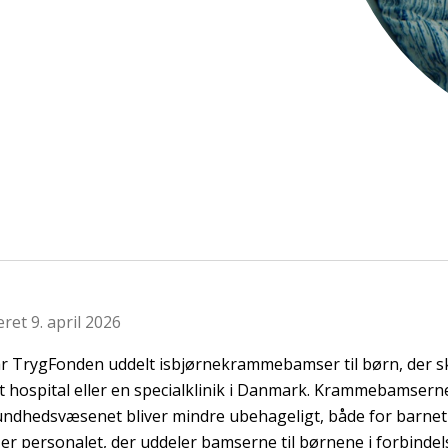
ret 9. april 2026
ar TrygFonden uddelt isbjørnekrammebamser til børn, der s
et hospital eller en specialklinik i Danmark. Krammebamserne
ndhedsvæsenet bliver mindre ubehageligt, både for barnet 
 er personalet, der uddeler bamserne til børnene i forbinde