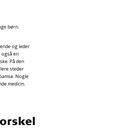
nge børn.
ående og leder
 også en
 ske. På den
lere steder
ebamse. Nogle
de medicin.
orskel