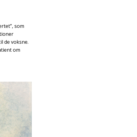
ertet”, som
tioner
il de voksne.
atient om