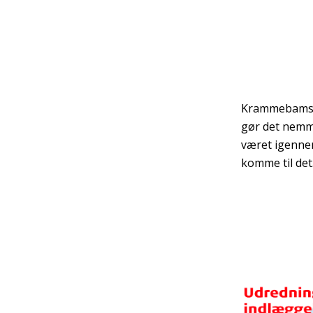
Krammebamse
gør det nemme
været igennem
komme til det