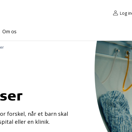
Log in
Om os
er
ser
r forskel, når et barn skal
tal eller en klinik.