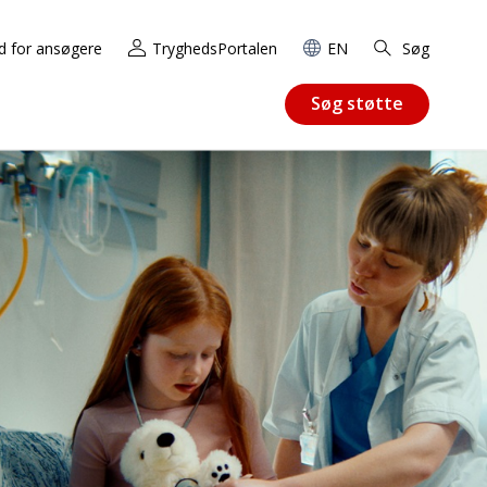
d for ansøgere
TryghedsPortalen
EN
Søg
Søg støtte