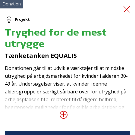
Donation
Projekt
Tryghed for de mest
Førstehjælpskurser
utrygge
Tænketanken EQUALIS
Donationen går til at udvikle værktøjer til at mindske
utryghed på arbejdsmarkedet for kvinder i alderen 30-
49 år. Undersøgelser viser, at kvinder i denne
aldersgruppe er særligt sårbare over for utryghed på
Tilmeld nyhedsbrev
arbejdspladsen bl.a. relateret til dårligere helbred,
De seneste nyheder om TrygFondens og TryghedsGruppens
begrænsede muligheder for fleksible arbejdstider og
aktiviteter direkte i din indbakke.
hjemmearbejde samt faglige udfordringer. En betydelig
andel ønsker at arbejde mindre og har en relativ lav
Tilmeld
jobtilfredshed, og mange af dem frygter stress. Der