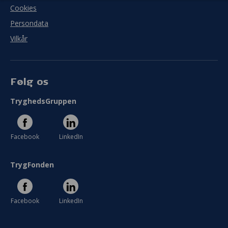
I hvor høj grad blev målet med jeres projekt
Cookies
indfriet?
Persondata
Vilkår
I meget ringe grad
I meget høj grad
Se hele evaluering
Følg os
TryghedsGruppen
Facebook
LinkedIn
TrygFonden
Facebook
LinkedIn