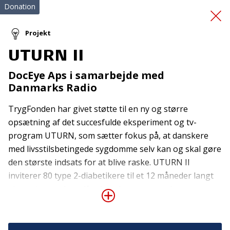
Donation
Projekt
UTURN II
lysrådgivning til
DocEye Aps i samarbejde med
synshandicap
Danmarks Radio
TrygFonden har givet støtte til en ny og større
opsætning af det succesfulde eksperiment og tv-
program UTURN, som sætter fokus på, at danskere
med livsstilsbetingede sygdomme selv kan og skal gøre
den største indsats for at blive raske. UTURN II
inviterer 80 type 2-diabetikere til et 12 måneder langt
Tilmeld nyhedsbrev
eksperiment, der udfordrer den nuværende
De seneste nyheder om TrygFondens og TryghedsGruppens
behandlingsmetode, og som vil teste og vise, at en
aktiviteter direkte i din indbakke.
ændret livsstil kan betragtes som et seriøst alternativ
til medicin. Alle deltagere bliver monitoreret og testet i