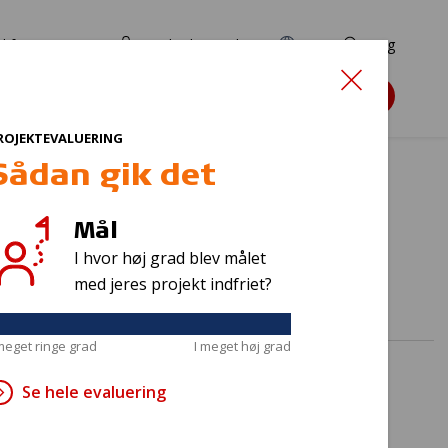
d for ansøgere
TryghedsPortalen
EN
Søg
Søg støtte
ROJEKTEVALUERING
Sådan gik det
Mål
en"
I hvor høj grad blev målet
med jeres projekt indfriet?
 meget ringe grad
I meget høj grad
Se hele evaluering