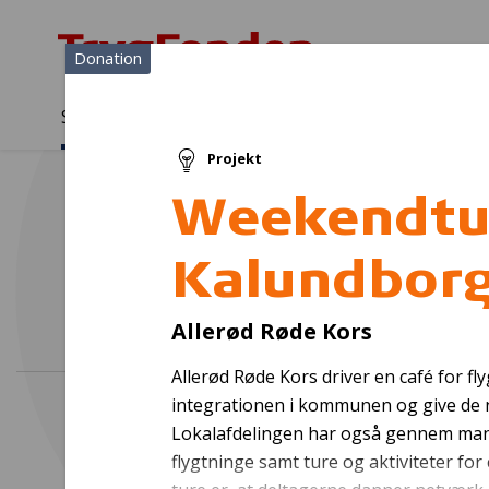
Donation
Sådan støtter vi
Medlemmer
Viden
Projekt
Sådan støtter vi
Forside
...
Projekter og donationer
Weekendtur til Kalundbor
Weekendtur
Kalundbor
Pl
Allerød Røde Kors
Allerød Røde Kors driver en café for f
integrationen i kommunen og give de n
Lokalafdelingen har også gennem man
flygtninge samt ture og aktiviteter for