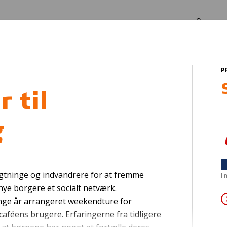
Log in
Om os
P
g
 til
g
ads og rum i "Hytt
lygtninge og indvandrere for at fremme
I
ye borgere et socialt netværk.
ge år arrangeret weekendture for
 caféens brugere. Erfaringerne fra tidligere