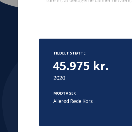
ture er, at deltagerne danner netværk,
kammerater, når de kommer tilbage i sk
og for en stund glemmer de bekymring
Allerød Røde Kors arrangere en tur til
Sommerland Sjælland og Vikingeborgen
Kontakt
Adress
Hummeltoft
TrygFonden
TILDELT STØTTE
2830 Virum
T:
45 26 08 00
45.975 kr.
Denmark
info@trygfonden.dk
Vis vej herti
2020
TryghedsGruppen
T:
45 26 08 26
MODTAGER
info@tryghedsgruppen.dk
Allerød Røde Kors
Fakturering
Kontakt os