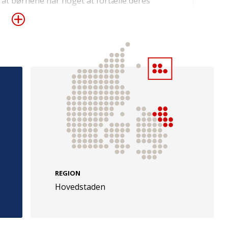
 at børnene har noget at fortælle deres
ole, og at familierne får en god oplevelse
er, de måtte have. Med donationen kan
 Danhostel Kalundborg med udflugter til
 Trelleborg for 75 deltagere.
e
Følg os
evej 49
TryghedsGruppen
Facebook
LinkedIn
l
TrygFonden
REGION
Hovedstaden
Facebook
LinkedIn