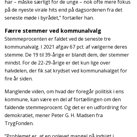
har – måske særligt for de unge – nok ofte mere fokus
på de nyeste virale hits end på dagsordenen fra det
seneste møde i byrådet,” fortæller han.
Færre stemmer ved kommunalvalg
Stemmeprocenten er faldet ved de seneste tre
kommunalvalg. I 2021 afgav 67 pct. af vælgerne deres
stemme. De
19 til 39-årige er blandt dem, der stemmer
mindst. For de 22-29-årige er det kun lige over
halvdelen, der fik sat krydset ved kommunalvalget for
fire år siden.
Manglende viden, om hvad der foregår politisk i ens
kommune, kan være en del af fortællingen om den
faldende stemmeprocent. Og det er en udfordring for
demokratiet, mener Peter G. H. Madsen fra
TrygFonden.
”Problemet er, at en oplevet mangel på indsigt i