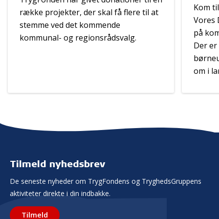
Kom til
række projekter, der skal få flere til at
Vores 
stemme ved det kommende
på kom
kommunal- og regionsrådsvalg.
Der er
børneu
om i l
Tilmeld nyhedsbrev
De seneste nyheder om TrygFondens og TryghedsGruppens
aktiviteter direkte i din indbakke.
Tilmeld