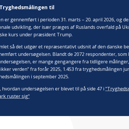
 Tryghedsmålingen til
 er gennemført i perioden 31. marts – 20. april 2026, og de
onale udvikling, der især præges af Ruslands overfald på Uk
ske kurs under præsident Trump.
mlet så det udgør et repræsentativt udsnit af den danske bef
nemført undersøgelsen. Blandt de 2072 respondenter, som 
ndersøgelsen, er mange gengangere fra tidligere målinger
sikker verden” fra forår 2025, 1.453 fra tryghedsmålingen ju
ghedsmålingen i september 2025.
hvordan undersøgelsen er blevet til på side 47 i
"Trygheds
k ruster sig"