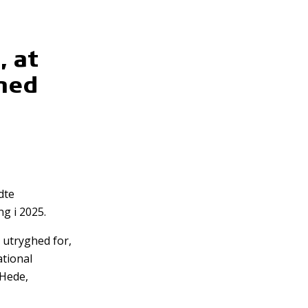
, at
 med
dte
ng i 2025.
 utryghed for,
tional
 Hede,