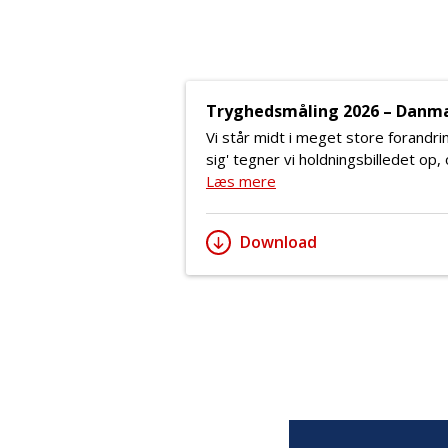
Tryghedsmåling 2026 – Danma
Vi står midt i meget store forandr
sig' tegner vi holdningsbilledet op, 
Læs mere
om "Tryghedsmåling 202
Download
Tryghedsmåling 