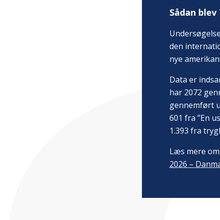
Sådan blev
Undersøgelsen
den internati
nye amerikan
Data er indsa
har 2072 gen
gennemført u
601 fra ”En u
1.393 fra try
Læs mere om, 
2026 – Danmar