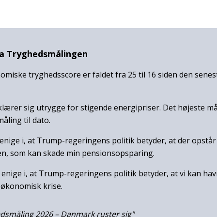
ra Tryghedsmålingen
miske tryghedsscore er faldet fra 25 til 16 siden den senes
rklærer sig utrygge for stigende energipriser. Det højeste mål
åling til dato.
r enige i, at Trump-regeringens politik betyder, at der opstå
n, som kan skade min pensionsopsparing.
 enige i, at Trump-regeringens politik betyder, at vi kan hav
økonomisk krise.
dsmåling 2026 – Danmark ruster sig"