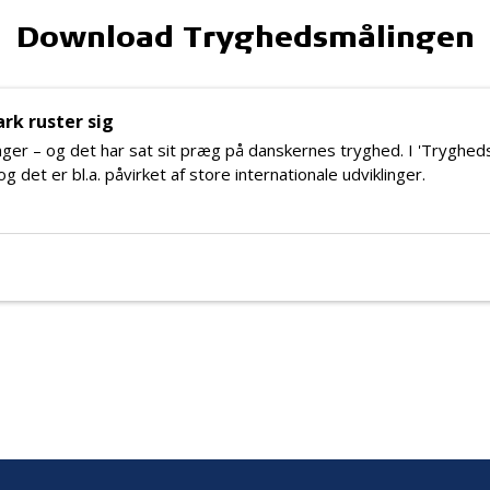
Download Tryghedsmålingen
rk ruster sig
inger – og det har sat sit præg på danskernes tryghed. I 'Trygh
og det er bl.a. påvirket af store internationale udviklinger.
6 – Danmark ruster sig"
2026 – Danmark ruster sig