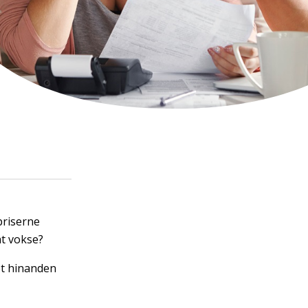
priserne
at vokse?
et hinanden