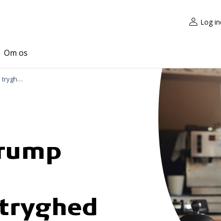
Log in
Om os
Ny måling: Trump truer vores økonomiske tryghed
Trump
tryghed