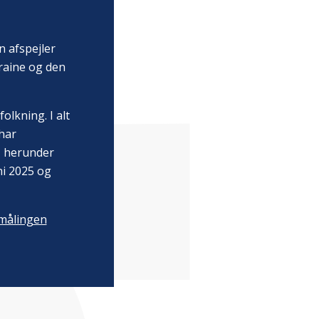
n afspejler
raine og den
olkning. I alt
har
, herunder
ni 2025 og
målingen