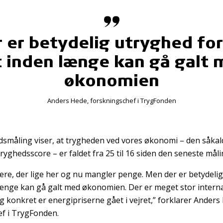
 er betydelig utryghed for
 inden længe kan gå galt
økonomien
Anders Hede, forskningschef i TrygFonden
småling viser, at trygheden ved vores økonomi – den såkal
yghedsscore – er faldet fra 25 til 16 siden den seneste måli
flere, der lige her og nu mangler penge. Men der er betydelig
længe kan gå galt med økonomien. Der er meget stor interna
g konkret er energipriserne gået i vejret,” forklarer Anders
f i TrygFonden.