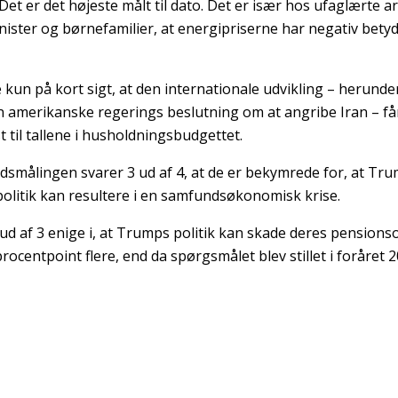
Det er det højeste målt til dato. Det er især hos ufaglærte a
nister og børnefamilier, at energipriserne har negativ bety
e kun på kort sigt, at den internationale udvikling – herund
amerikanske regerings beslutning om at angribe Iran – får
 til tallene i husholdningsbudgettet.
dsmålingen svarer 3 ud af 4, at de er bekymrede for, at Tr
olitik kan resultere i en samfundsøkonomisk krise.
 ud af 3 enige i, at Trumps politik kan skade deres pensions
procentpoint flere, end da spørgsmålet blev stillet i foråret 2