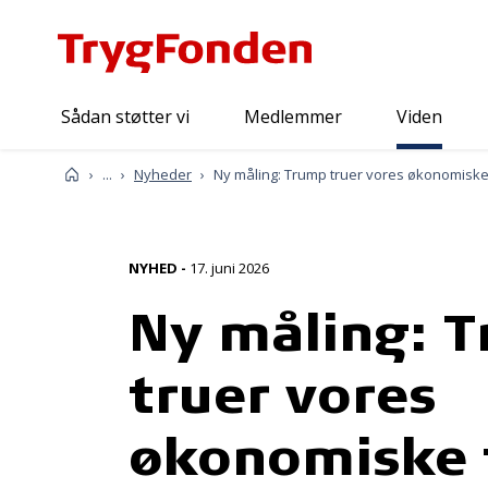
Sådan støtter vi
Medlemmer
Viden
Viden
Forside
...
Nyheder
NYHED
-
17. juni 2026
Ny måling: 
truer vores
økonomiske 