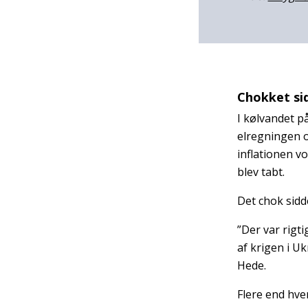
Chokket si
I kølvandet p
elregningen o
inflationen v
blev tabt.
Det chok sidd
”Der var rigt
af krigen i U
Hede.
Flere end hve