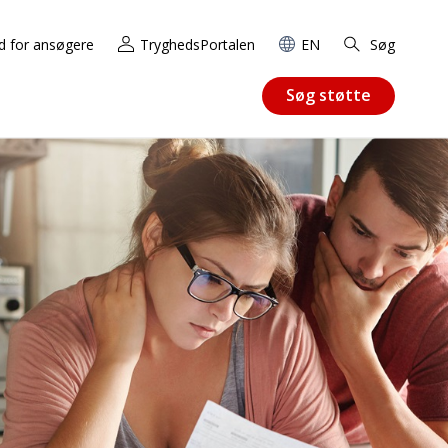
d for ansøgere
TryghedsPortalen
EN
Søg
Søg støtte