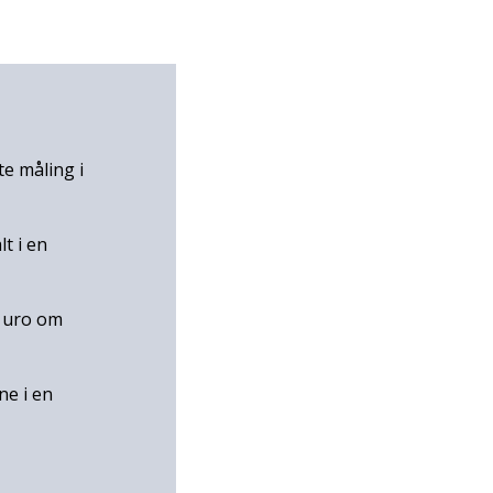
te måling i
t i en
r uro om
ne i en