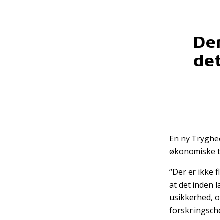
Der
det
En ny Tryghed
økonomiske tr
“Der er ikke 
at det inden 
usikkerhed, o
forskningsche