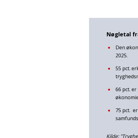
Nøgletal f
Den økono
2025.
55 pct. e
tryghedsm
66 pct. e
økonomie
75 pct. er
samfunds
Kilde:
"Tryghe