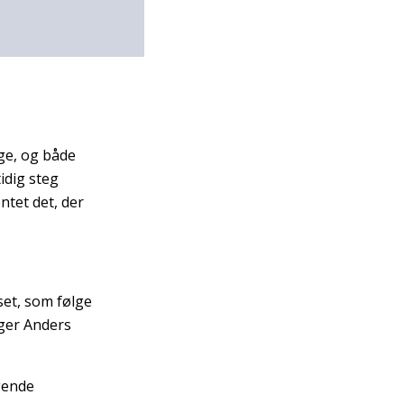
ige, og både
idig steg
ntet det, der
set, som følge
iger Anders
gende