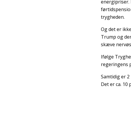
energipriser. 
førtidspensio
trygheden.
Og det er ikk
Trump og den 
skæve nervøst
Ifølge Tryghe
regeringens p
Samtidig er 2
Det er ca. 10 