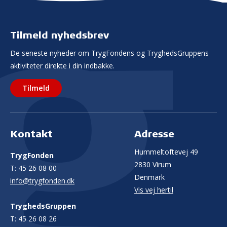
Tilmeld nyhedsbrev
De seneste nyheder om TrygFondens og TryghedsGruppens
aktiviteter direkte i din indbakke.
Tilmeld
Kontakt
Adresse
Hummeltoftevej 49
TrygFonden
2830 Virum
T:
45 26 08 00
Denmark
info@trygfonden.dk
Vis vej hertil
TryghedsGruppen
T:
45 26 08 26