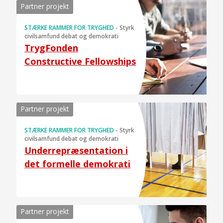
Partner projekt
STÆRKE RAMMER FOR TRYGHED
-
Styrk
civilsamfund debat og demokrati
TrygFonden
Constructive Fellowships
Partner projekt
STÆRKE RAMMER FOR TRYGHED
-
Styrk
civilsamfund debat og demokrati
Underrepræsentation i
det formelle demokrati
Partner projekt