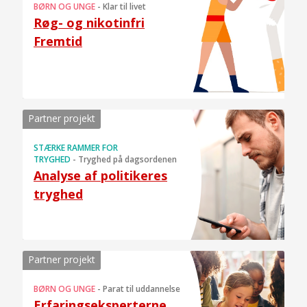
BØRN OG UNGE
-
Klar til livet
Røg- og nikotinfri
Fremtid
Partner projekt
STÆRKE RAMMER FOR
TRYGHED
-
Tryghed på dagsordenen
Analyse af politikeres
tryghed
Partner projekt
BØRN OG UNGE
-
Parat til uddannelse
Erfaringseksperterne