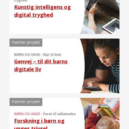
tryghed
Kunstig intelligens og
digital tryghed
Partner projekt
BØRN OG UNGE
-
Klar til livet
Genvej – til dit barns
digitale liv
Partner projekt
BØRN OG UNGE
-
Parat til uddannelse
Forskning i børn og
unges trivsel