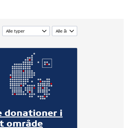
Type
År
e donationer i
it område