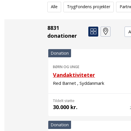
Alle
TrygFondens projekter
Partn
8831
De
donationer
Donation
BØRN OG UNGE
Vandaktiviteter
Red Barnet , Syddanmark
Tildelt støtte
30.000 kr.
Donation