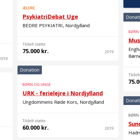
ÆLDRE
PsykiatriDebat Uge
Donat
BEDRE PSYKIATRI, Nordjylland
BØRN
Mus
Tildelt støtte
Engh
75.000 kr.
2019
Børn
2019
Donation
Tildelt
75.0
BØRN OG UNGE
URK - ferielejre i Nordjylland
Donat
Ungdommens Røde Kors, Nordjylland
BØRN
Tildelt støtte
Sund
60.000 kr.
2019
Hadru