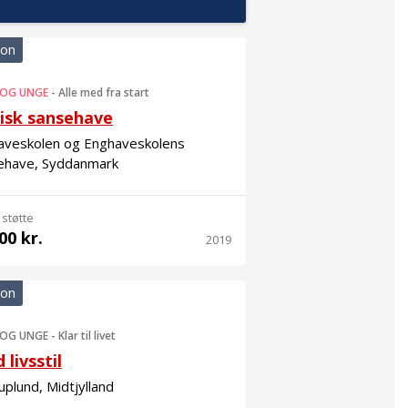
ion
 OG UNGE
-
Alle med fra start
isk sansehave
aveskolen og Enghaveskolens
ehave, Syddanmark
 støtte
00 kr.
2019
ion
 OG UNGE
-
Klar til livet
 livsstil
plund, Midtjylland