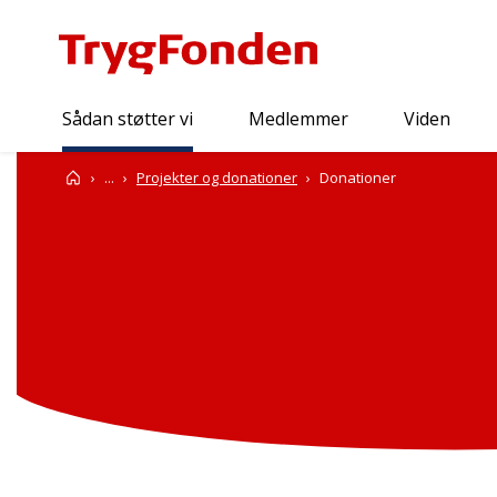
Sådan støtter vi
Medlemmer
Viden
Sådan støtter vi
Forside
...
Projekter og donationer
Donationer