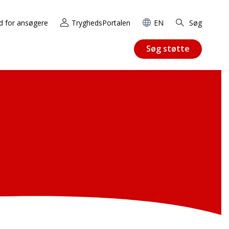
d for ansøgere
TryghedsPortalen
EN
Søg
Søg støtte