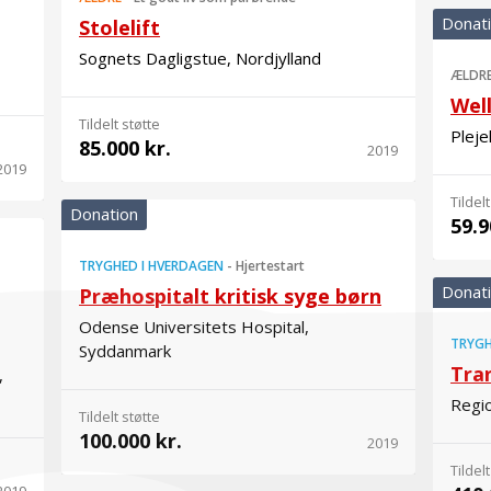
Donat
Stolelift
Sognets Dagligstue, Nordjylland
ÆLDR
Wel
Tildelt støtte
Plej
85.000 kr.
2019
2019
Tildelt
Donation
59.9
TRYGHED I HVERDAGEN
-
Hjertestart
Donat
Præhospitalt kritisk syge børn
Odense Universitets Hospital,
TRYGH
Syddanmark
Tra
,
Regio
Tildelt støtte
100.000 kr.
2019
Tildelt