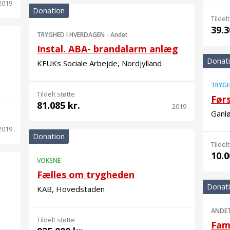
2019
Donation
Tildelt
39.3
TRYGHED I HVERDAGEN
-
Andet
Instal. ABA- brandalarm anlæg
Donat
KFUKs Sociale Arbejde, Nordjylland
TRYGH
Tildelt støtte
Før
81.085 kr.
2019
Ganl
2019
Donation
Tildelt
10.0
VOKSNE
Fælles om trygheden
Donat
KAB, Hovedstaden
ANDE
Tildelt støtte
Fam