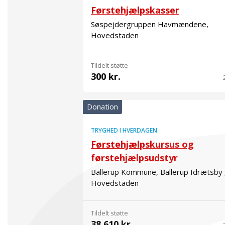
Førstehjælpskasser
Søspejdergruppen Havmændene,
Hovedstaden
Tildelt støtte
300 kr.
Donation
TRYGHED I HVERDAGEN
Førstehjælpskursus og
førstehjælpsudstyr
Ballerup Kommune, Ballerup Idrætsby 
Hovedstaden
Tildelt støtte
38.610 kr.