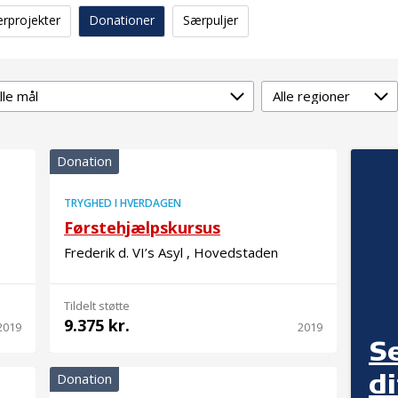
erprojekter
Donationer
Særpuljer
lmål
Region
Donation
TRYGHED I HVERDAGEN
Førstehjælpskursus
Frederik d. VI’s Asyl , Hovedstaden
Tildelt støtte
9.375 kr.
2019
2019
S
d
Donation