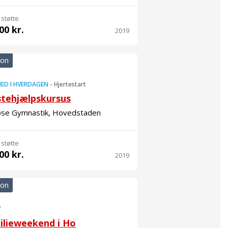
 støtte
00 kr.
2019
ion
ED I HVERDAGEN
-
Hjertestart
stehjælpskursus
øse Gymnastik, Hovedstaden
 støtte
00 kr.
2019
ion
T
ilieweekend i Ho