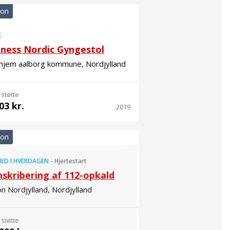
ion
E
lness Nordic Gyngestol
ehjem aalborg kommune, Nordjylland
 støtte
03 kr.
2019
ion
ED I HVERDAGEN
-
Hjertestart
nskribering af 112-opkald
n Nordjylland, Nordjylland
 støtte