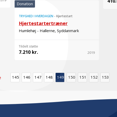
2019
410.
Donation
TRYGHED I HVERDAGEN
-
Hjertestart
Hjertestartertræner
Humlehøj - Hallerne, Syddanmark
Tildelt støtte
7.210 kr.
2019
145
146
147
148
149
150
151
152
153
e