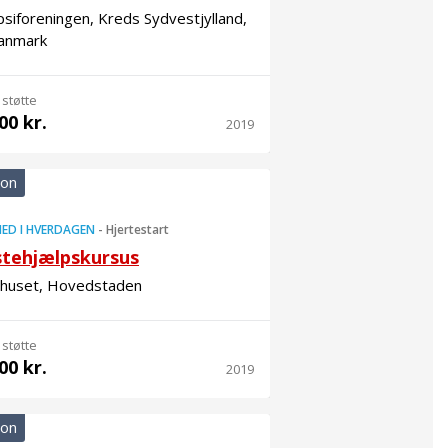
psiforeningen, Kreds Sydvestjylland,
anmark
 støtte
00 kr.
2019
ion
ED I HVERDAGEN
-
Hjertestart
stehjælpskursus
ehuset, Hovedstaden
 støtte
00 kr.
2019
ion