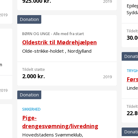
925.000 kr.
2019
Epile
Sydd
2019
Donation
Tildelt
BØRN OG UNGE
-
Alle med fra start
30.0
Oldestrik til Mødrehjælpen
Olde-strikke-holdet , Nordjylland
Donat
n
Tildelt støtte
TRYGH
2.000 kr.
2019
Før
Lind
2019
Donation
Tildelt
SIKKERHED
22.8
Pige-
drengesvømning/livredning
Donat
Hovedstadens Svømmeklub,