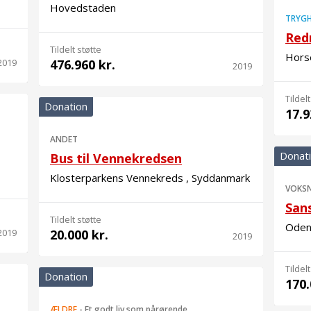
Hovedstaden
TRYGH
Red
Tildelt støtte
Horse
2019
476.960 kr.
2019
Tildelt
Donation
17.9
ANDET
Donat
Bus til Vennekredsen
Klosterparkens Vennekreds , Syddanmark
VOKS
San
Tildelt støtte
Oden
2019
20.000 kr.
2019
Tildelt
Donation
170.
ÆLDRE
-
Et godt liv som pårørende