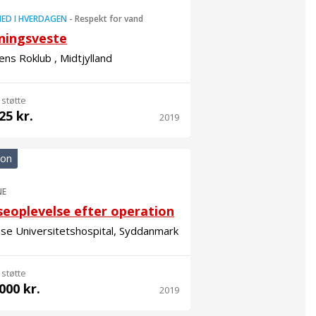
ED I HVERDAGEN
-
Respekt for vand
ningsveste
ns Roklub , Midtjylland
 støtte
25 kr.
2019
ion
NE
seoplevelse efter operation
se Universitetshospital, Syddanmark
 støtte
000 kr.
2019