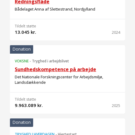
Redningsflåde
Bådelaget Anna af Slettestrand, Nordjylland
Tildelt støtte
13.045 kr.
2024
Donation
VOKSNE
-
Tryghed i arbejdslivet
Sundhedskompetence på arbejde
Det Nationale Forskningscenter for Arbejdsmiljø,
Landsdækkende
Tildelt støtte
9.963.089 kr.
2025
Donation
TRYGHED I HVERDAGEN
-
Hjertestart