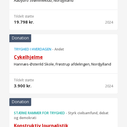
Aabybro Svømmeklub, Nordjylland
Tildelt støtte
19.798 kr.
2024
Donation
TRYGHED I HVERDAGEN
-
Andet
Cykelhjelme
Hannæs-Østerild Skole, Frøstrup afdelingen, Nordjylland
Tildelt støtte
3.900 kr.
2024
Donation
STÆRKE RAMMER FOR TRYGHED
-
Styrk civilsamfund, debat
og demokrati
Konstruktiv Journalistik