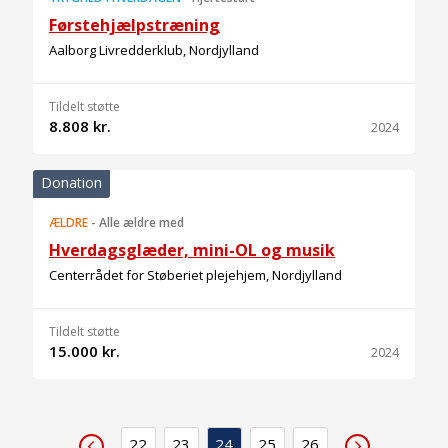
Førstehjælpstræning
Aalborg Livredderklub, Nordjylland
Tildelt støtte
8.808 kr.
2024
Donation
ÆLDRE
-
Alle ældre med
Hverdagsglæder, mini-OL og musik
Centerrådet for Støberiet plejehjem, Nordjylland
Tildelt støtte
15.000 kr.
2024
22
23
24
25
26