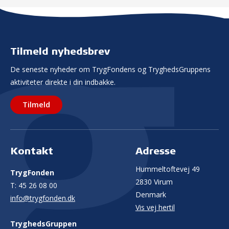
Tilmeld nyhedsbrev
De seneste nyheder om TrygFondens og TryghedsGruppens
aktiviteter direkte i din indbakke.
Tilmeld
Kontakt
Adresse
Hummeltoftevej 49
TrygFonden
2830 Virum
T:
45 26 08 00
Denmark
info@trygfonden.dk
Vis vej hertil
TryghedsGruppen