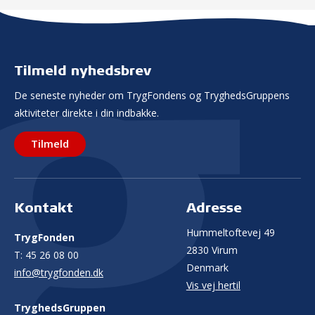
Tilmeld nyhedsbrev
De seneste nyheder om TrygFondens og TryghedsGruppens
aktiviteter direkte i din indbakke.
Tilmeld
Kontakt
Adresse
Hummeltoftevej 49
TrygFonden
2830 Virum
T:
45 26 08 00
Denmark
info@trygfonden.dk
Vis vej hertil
TryghedsGruppen