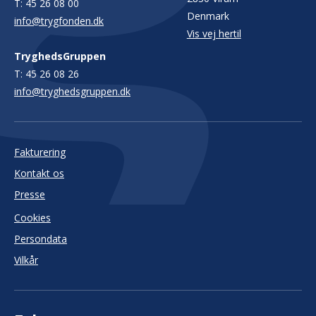
T:
45 26 08 00
Denmark
info@trygfonden.dk
Vis vej hertil
TryghedsGruppen
T:
45 26 08 26
info@tryghedsgruppen.dk
Fakturering
Kontakt os
Presse
Cookies
Persondata
Vilkår