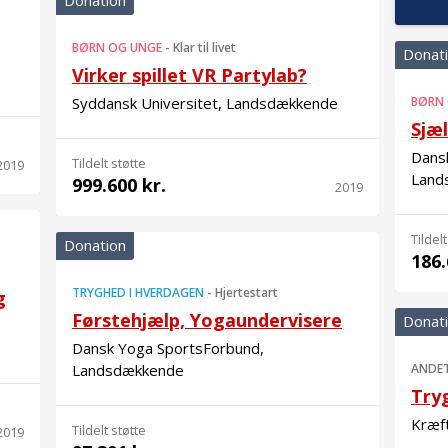
Donation
BØRN OG UNGE
-
Klar til livet
Donat
Virker spillet VR Partylab?
Syddansk Universitet, Landsdækkende
BØRN
Sjæl
Dans
Tildelt støtte
2019
Land
999.600 kr.
2019
Tildelt
Donation
186.
TRYGHED I HVERDAGEN
-
Hjertestart
g
Førstehjælp, Yogaundervisere
Donat
Dansk Yoga SportsForbund,
Landsdækkende
ANDE
Try
Kræf
Tildelt støtte
2019