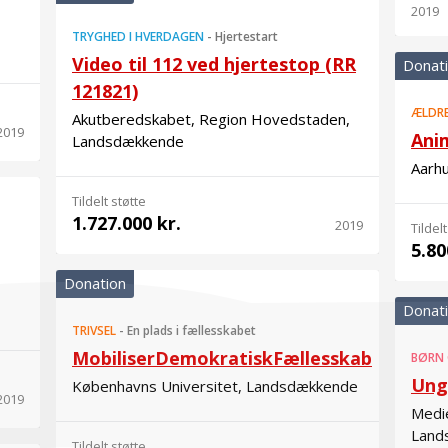
2019
TRYGHED I HVERDAGEN
-
Hjertestart
Video til 112 ved hjertestop (RR
Donat
121821)
ÆLDR
Akutberedskabet, Region Hovedstaden,
2019
Ani
Landsdækkende
Aarh
Tildelt støtte
1.727.000 kr.
2019
Tildelt
5.80
Donation
Donat
TRIVSEL
-
En plads i fællesskabet
MobiliserDemokratiskFællesskab
BØRN
Ung
Københavns Universitet, Landsdækkende
2019
Medi
Land
Tildelt støtte