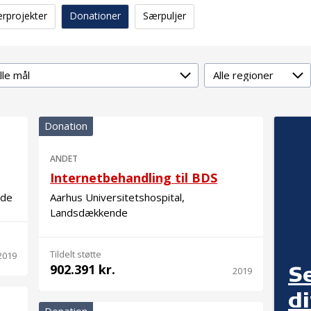
erprojekter
Donationer
Særpuljer
lmål
Region
Donation
ANDET
Internetbehandling til BDS
nde
Aarhus Universitetshospital,
Landsdækkende
Tildelt støtte
2019
902.391 kr.
S
2019
d