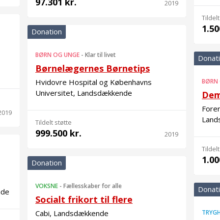
97.301 kr.
2019
Tildelt
1.50
Donation
BØRN OG UNGE
-
Klar til livet
Donat
Børnelægernes Børnetips
Hvidovre Hospital og Københavns
BØRN
Universitet, Landsdækkende
Dem
Foren
2019
Land
Tildelt støtte
999.500 kr.
2019
Tildelt
1.00
Donation
VOKSNE
-
Fællesskaber for alle
Donat
nde
Socialt frikort til flere
Cabi, Landsdækkende
TRYGH