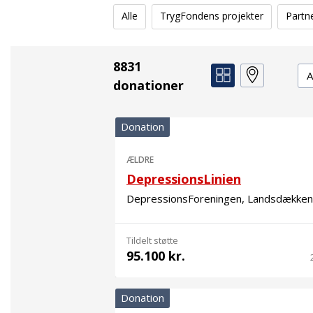
Alle
TrygFondens projekter
Partn
8831
De
donationer
Donation
ÆLDRE
DepressionsLinien
DepressionsForeningen, Landsdække
Tildelt støtte
95.100 kr.
Donation