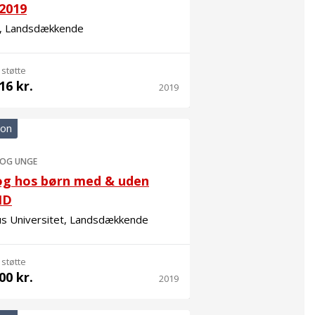
 2019
, Landsdækkende
 støtte
16 kr.
2019
ion
 OG UNGE
og hos børn med & uden
HD
us Universitet, Landsdækkende
 støtte
00 kr.
2019