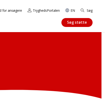
d for ansøgere
TryghedsPortalen
EN
Søg
Søg støtte