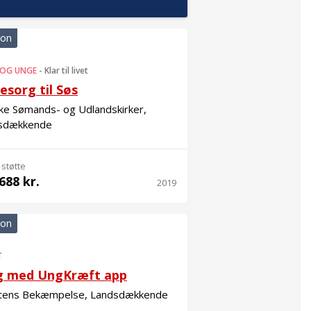
ion
 OG UNGE
-
Klar til livet
esorg til Søs
ke Sømands- og Udlandskirker,
sdækkende
 støtte
688 kr.
2019
ion
T
g med UngKræft app
tens Bekæmpelse, Landsdækkende