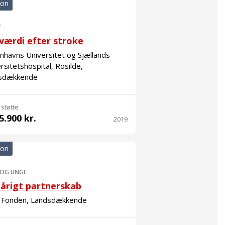
ion
T
værdi efter stroke
havns Universitet og Sjællands
rsitetshospital, Rosilde,
sdækkende
 støtte
5.900 kr.
2019
ion
 OG UNGE
årigt partnerskab
 Fonden, Landsdækkende