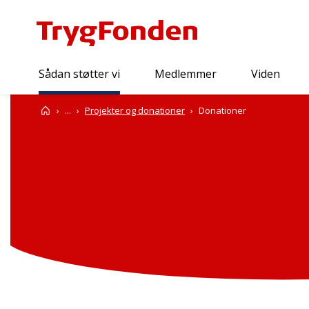
Sådan støtter vi
Medlemmer
Viden
Sådan støtter vi
Forside
...
Projekter og donationer
Donationer