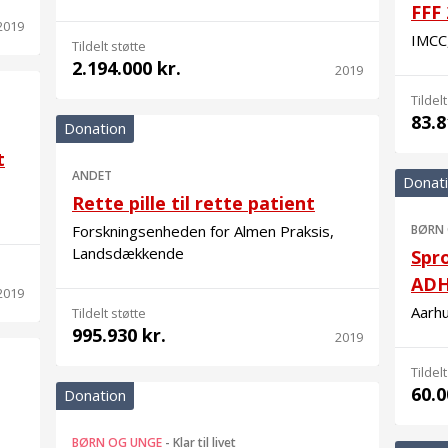
FFF
2019
IMCC
Tildelt støtte
2.194.000 kr.
2019
Tildelt
83.8
Donation
t
ANDET
Donat
Rette pille til rette patient
Forskningsenheden for Almen Praksis,
BØRN
Landsdækkende
Spr
AD
2019
Aarh
Tildelt støtte
995.930 kr.
2019
Tildelt
60.0
Donation
BØRN OG UNGE
-
Klar til livet