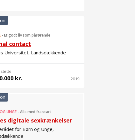
ion
E
-
Et godt liv som pårørende
mal contact
us Universitet, Landsdækkende
 støtte
0.000 kr.
2019
ion
 OG UNGE
-
Alle med fra start
es digitale sexkrænkelser
erådet for Børn og Unge,
sdækkende