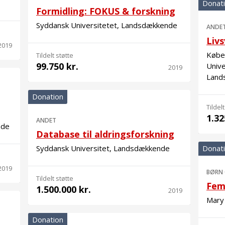
Donat
Formidling: FOKUS & forskning
Syddansk Universitetet, Landsdækkende
ANDE
Livs
2019
Køben
Tildelt støtte
99.750 kr.
Unive
2019
Land
Donation
Tildelt
1.32
ANDET
nde
Database til aldringsforskning
Syddansk Universitet, Landsdækkende
Donat
2019
BØRN
Tildelt støtte
Fem
1.500.000 kr.
2019
Mary
Donation