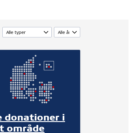
Type
År
e donationer i
it område