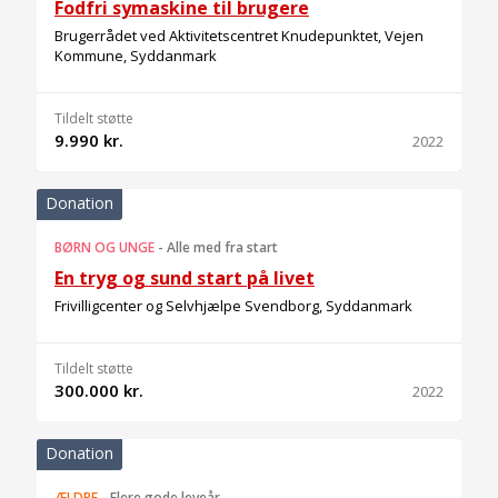
Fodfri symaskine til brugere
Brugerrådet ved Aktivitetscentret Knudepunktet, Vejen
Kommune, Syddanmark
Tildelt støtte
9.990 kr.
2022
Donation
BØRN OG UNGE
-
Alle med fra start
En tryg og sund start på livet
Frivilligcenter og Selvhjælpe Svendborg, Syddanmark
Tildelt støtte
300.000 kr.
2022
Donation
ÆLDRE
-
Flere gode leveår