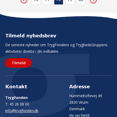
Tilmeld nyhedsbrev
De seneste nyheder om TrygFondens og TryghedsGruppens
aktiviteter direkte i din indbakke.
Tilmeld
Kontakt
Adresse
Hummeltoftevej 49
TrygFonden
2830 Virum
T:
45 26 08 00
Denmark
info@trygfonden.dk
Vis vej hertil