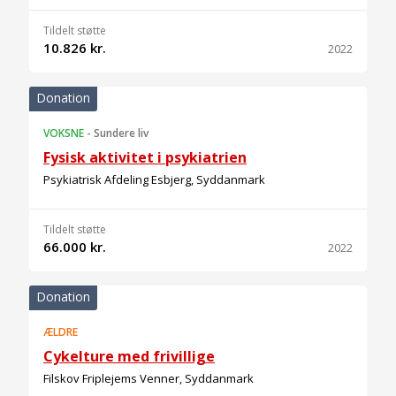
Tildelt støtte
10.826 kr.
2022
Donation
VOKSNE
-
Sundere liv
Fysisk aktivitet i psykiatrien
Psykiatrisk Afdeling Esbjerg, Syddanmark
Tildelt støtte
66.000 kr.
2022
Donation
ÆLDRE
Cykelture med frivillige
Filskov Friplejems Venner, Syddanmark