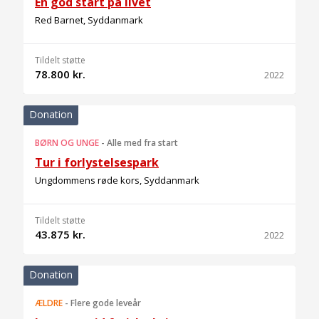
En god start på livet
Red Barnet, Syddanmark
Tildelt støtte
78.800 kr.
2022
Donation
BØRN OG UNGE
-
Alle med fra start
Tur i forlystelsespark
Ungdommens røde kors, Syddanmark
Tildelt støtte
43.875 kr.
2022
Donation
ÆLDRE
-
Flere gode leveår