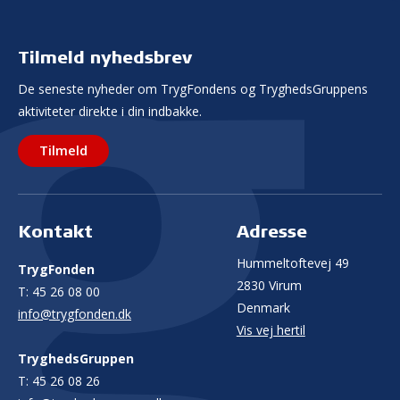
Tilmeld nyhedsbrev
De seneste nyheder om TrygFondens og TryghedsGruppens
aktiviteter direkte i din indbakke.
Tilmeld
Kontakt
Adresse
Hummeltoftevej 49
TrygFonden
2830 Virum
T:
45 26 08 00
Denmark
info@trygfonden.dk
Vis vej hertil
TryghedsGruppen
T:
45 26 08 26