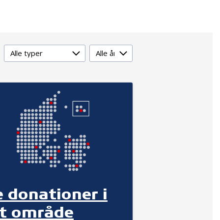
Type
År
e donationer i
it område