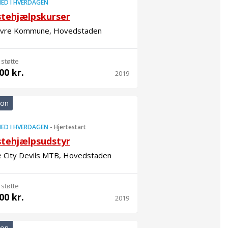
ED I HVERDAGEN
stehjælpskurser
vre Kommune, Hovedstaden
 støtte
00 kr.
2019
ion
ED I HVERDAGEN
-
Hjertestart
stehjælpsudstyr
e City Devils MTB, Hovedstaden
 støtte
00 kr.
2019
ion