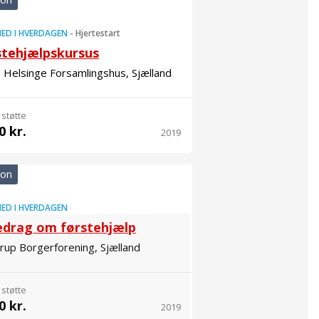
ED I HVERDAGEN
-
Hjertestart
stehjælpskursus
 Helsinge Forsamlingshus, Sjælland
 støtte
0 kr.
2019
ion
ED I HVERDAGEN
edrag om førstehjælp
up Borgerforening, Sjælland
 støtte
0 kr.
2019