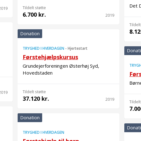
Det 
Tildelt støtte
2019
6.700 kr.
2019
Tildelt
8.12
Donation
TRYGHED I HVERDAGEN
-
Hjertestart
Donat
Førstehjælpskursus
Grundejerforeningen Østerhøj Syd,
TRYGH
Hovedstaden
Før
Børn
Tildelt støtte
2019
37.120 kr.
2019
Tildelt
7.00
Donation
Donat
TRYGHED I HVERDAGEN