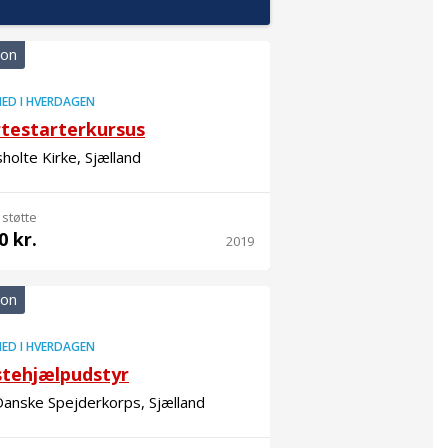
ion
ED I HVERDAGEN
rtestarterkursus
olte Kirke, Sjælland
 støtte
0 kr.
2019
ion
ED I HVERDAGEN
stehjælpudstyr
anske Spejderkorps, Sjælland