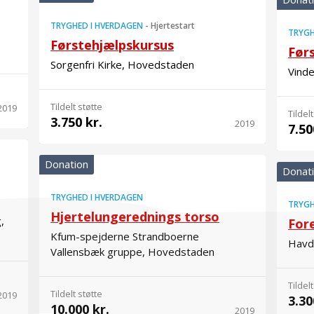
TRYGHED I HVERDAGEN
-
Hjertestart
TRYGH
Førstehjælpskursus
Før
Sorgenfri Kirke, Hovedstaden
Vinde
Tildelt støtte
2019
Tildelt
3.750 kr.
2019
7.50
Donation
Donat
TRYGHED I HVERDAGEN
TRYGH
Hjertelungerednings torso
,
For
Kfum-spejderne Strandboerne
Havdr
Vallensbæk gruppe, Hovedstaden
Tildelt
Tildelt støtte
2019
3.30
10.000 kr.
2019