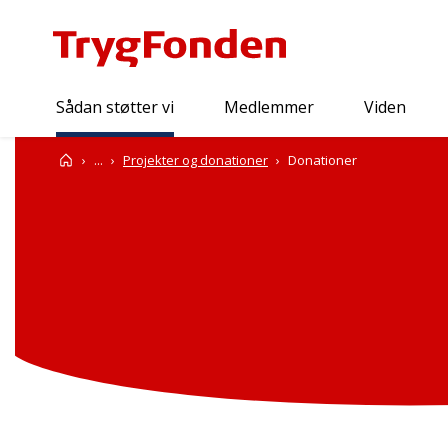
Sådan støtter vi
Medlemmer
Viden
Sådan støtter vi
Forside
...
Projekter og donationer
Donationer