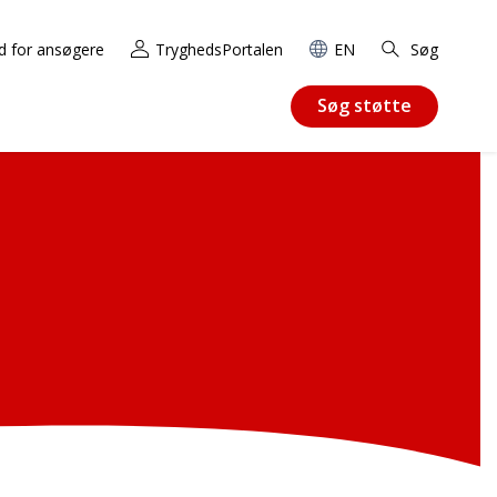
d for ansøgere
TryghedsPortalen
EN
Søg
Søg støtte