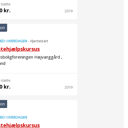
 støtte
0 kr.
2019
ion
ED I HVERDAGEN
-
Hjertestart
stehjælpskursus
sboligforeningen Højvanggård ,
and
 støtte
0 kr.
2019
ion
ED I HVERDAGEN
stehjælpskursus