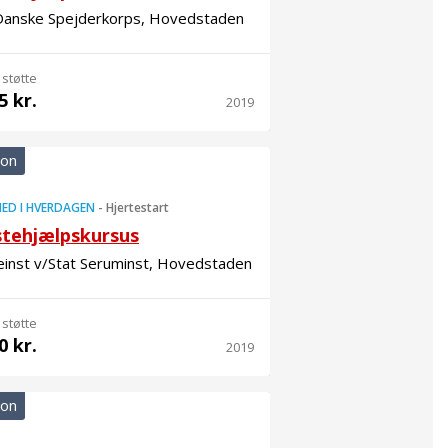
Danske Spejderkorps, Hovedstaden
 støtte
5 kr.
2019
ion
ED I HVERDAGEN
-
Hjertestart
stehjælpskursus
einst v/Stat Seruminst, Hovedstaden
 støtte
0 kr.
2019
ion