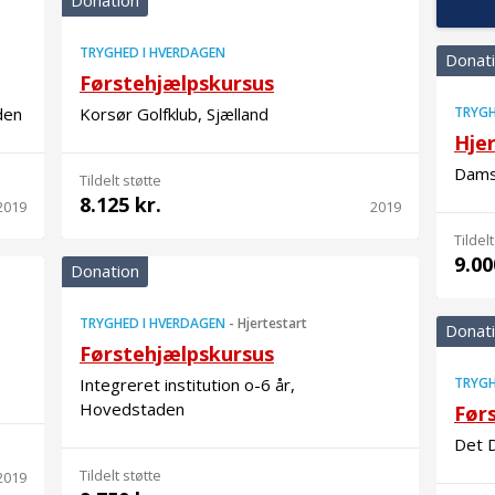
Donation
TRYGHED I HVERDAGEN
Donat
Førstehjælpskursus
den
Korsør Golfklub, Sjælland
TRYGH
Hje
Damsh
Tildelt støtte
8.125 kr.
2019
2019
Tildelt
9.00
Donation
TRYGHED I HVERDAGEN
-
Hjertestart
Donat
Førstehjælpskursus
Integreret institution o-6 år,
TRYGH
Hovedstaden
Før
Det D
Tildelt støtte
2019