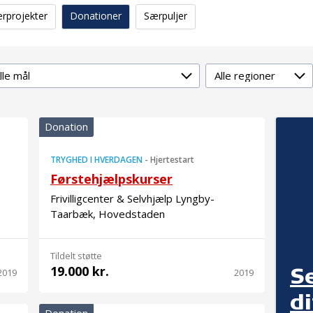
erprojekter
Donationer
Særpuljer
lmål
Region
Donation
TRYGHED I HVERDAGEN
-
Hjertestart
Førstehjælpskurser
Frivilligcenter & Selvhjælp Lyngby-
Taarbæk, Hovedstaden
Tildelt støtte
19.000 kr.
S
2019
2019
d