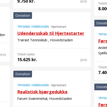
9.750 kr.
2019
Tildelt
8.00
Donation
Donat
TRYGHED I HVERDAGEN
-
Hjertestart
Udendørsskab til Hjertestarter
den
TRYGH
Trørød Tennisklub , Hovedstaden
Før
Andel
Sjæll
Tildelt støtte
2019
15.625 kr.
2019
Tildelt
7.40
Donation
TRYGHED I HVERDAGEN
-
Hjertestart
Donat
Realistisk bjærgedukke
Farum Svømmehal, Hovedstaden
TRYGH
Før