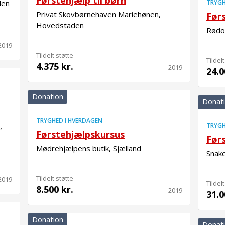
Førstehjælp til børn
den
TRYGH
Privat Skovbørnehaven Mariehønen,
Før
Hovedstaden
Rødo
2019
Tildelt støtte
Tildelt
4.375 kr.
2019
24.0
Donation
Donat
TRYGHED I HVERDAGEN
,
TRYGH
Førstehjælpskursus
Før
Mødrehjælpens butik, Sjælland
Snak
Tildelt støtte
2019
Tildelt
8.500 kr.
2019
31.0
Donation
Donat