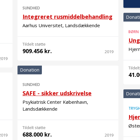
SUNDHED
Integreret rusmiddelbehandling
Donat
Aarhus Universitet, Landsdækkende
BØRN
Ung
Tildelt støtte
Hjern
909.456 kr.
2019
2019
Tildelt
Donation
41.0
SUNDHED
SAFE - sikker udskrivelse
Donat
Psykiatrisk Center København,
Landsdækkende
TRYGH
Hje
Øster
Tildelt støtte
688.000 kr.
2019
2019