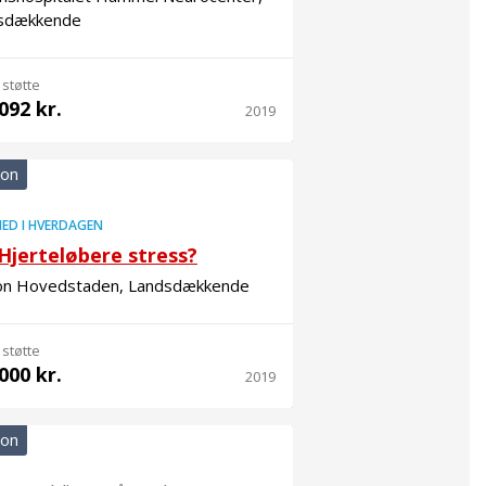
sdækkende
 støtte
092 kr.
2019
ion
ED I HVERDAGEN
Hjerteløbere stress?
on Hovedstaden, Landsdækkende
 støtte
000 kr.
2019
ion