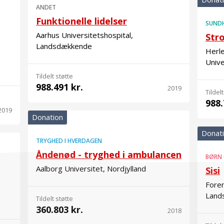
ANDET
Funktionelle lidelser
SUND
Aarhus Universitetshospital,
Str
Landsdækkende
Herl
Univ
Tildelt støtte
988.491 kr.
2019
Tildelt
988.
2019
Donation
Donat
TRYGHED I HVERDAGEN
Åndenød - tryghed i ambulancen
BØRN
Aalborg Universitet, Nordjylland
Sisi
Fore
Land
Tildelt støtte
360.803 kr.
2018