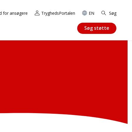
d for ansøgere
TryghedsPortalen
EN
Søg
Søg støtte