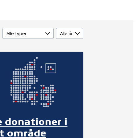
Type
År
e donationer i
it område