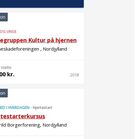
ion
 OG UNGE
egruppen Kultur på hjernen
eskadeforeningen , Nordjylland
 støtte
00 kr.
2018
ion
ED I HVERDAGEN
-
Hjertestart
rtestarterkursus
ild Borgerforening, Nordjylland