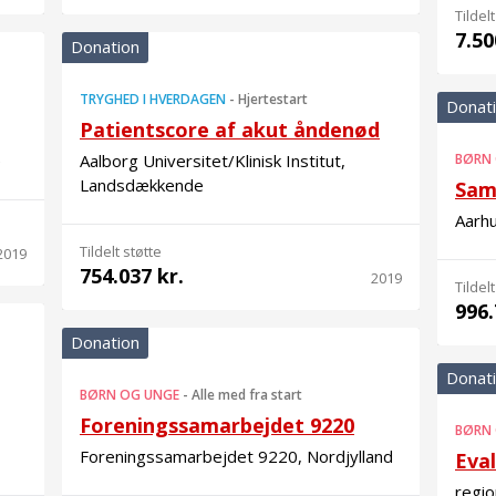
Tildelt
7.50
Donation
TRYGHED I HVERDAGEN
-
Hjertestart
Donat
Patientscore af akut åndenød
e
Aalborg Universitet/Klinisk Institut,
BØRN
Landsdækkende
Sam
Aarh
Tildelt støtte
2019
754.037 kr.
2019
Tildelt
996.
Donation
Donat
BØRN OG UNGE
-
Alle med fra start
Foreningssamarbejdet 9220
BØRN
Foreningssamarbejdet 9220, Nordjylland
Eval
regi