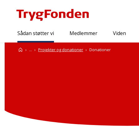
Sådan støtter vi
Medlemmer
Viden
Sådan støtter vi
Forside
...
Projekter og donationer
Donationer