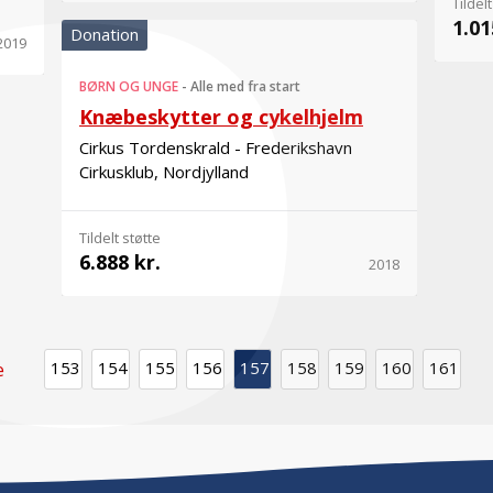
Tildelt
1.01
Donation
2019
BØRN OG UNGE
-
Alle med fra start
Knæbeskytter og cykelhjelm
Cirkus Tordenskrald - Frederikshavn
Cirkusklub, Nordjylland
Tildelt støtte
6.888 kr.
2018
153
154
155
156
157
158
159
160
161
e