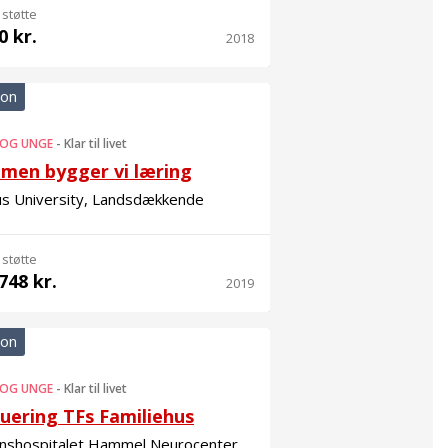
 støtte
0 kr.
2018
ion
 OG UNGE
-
Klar til livet
men bygger vi læring
us University, Landsdækkende
 støtte
748 kr.
2019
ion
 OG UNGE
-
Klar til livet
uering TFs Familiehus
onshospitalet Hammel Neurocenter,