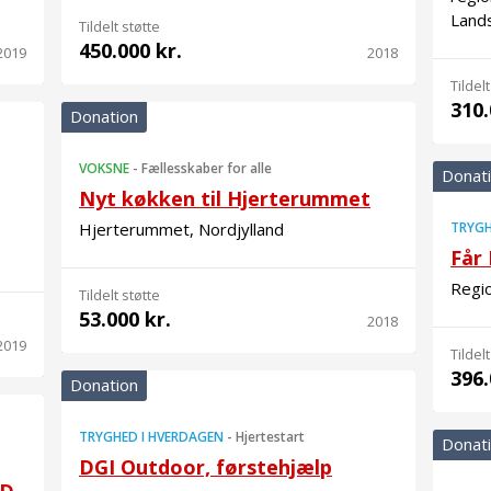
Land
Tildelt støtte
450.000 kr.
2019
2018
Tildelt
310.
Donation
VOKSNE
-
Fællesskaber for alle
Donat
Nyt køkken til Hjerterummet
Hjerterummet, Nordjylland
TRYGH
Får 
Regi
Tildelt støtte
53.000 kr.
2018
2019
Tildelt
396.
Donation
TRYGHED I HVERDAGEN
-
Hjertestart
Donat
DGI Outdoor, førstehjælp