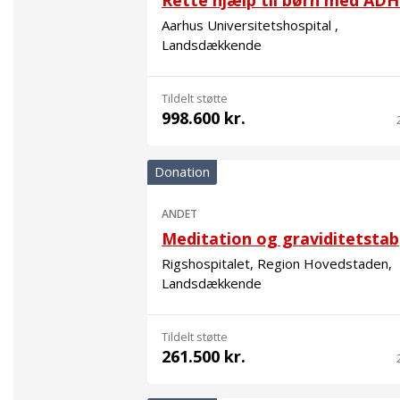
Rette hjælp til børn med AD
Aarhus Universitetshospital ,
Landsdækkende
Tildelt støtte
998.600 kr.
Donation
ANDET
Meditation og graviditetstab
Rigshospitalet, Region Hovedstaden,
Landsdækkende
Tildelt støtte
261.500 kr.