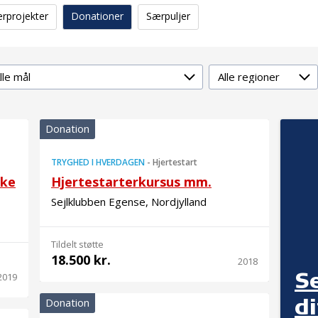
erprojekter
Donationer
Særpuljer
lmål
Region
Donation
TRYGHED I HVERDAGEN
-
Hjertestart
oke
Hjertestarterkursus mm.
Sejlklubben Egense, Nordjylland
Tildelt støtte
18.500 kr.
2018
S
2019
d
Donation