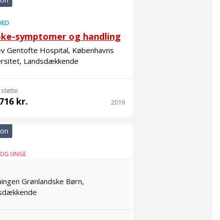
HED
oke-symptomer og handling
ev Gentofte Hospital, Københavns
ersitet, Landsdækkende
 støtte
716 kr.
2019
ion
 OG UNGE
ningen Grønlandske Børn,
sdækkende