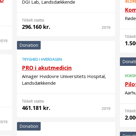
HD
DGI Lab, Landsdækkende
ÆLDR
Kom
Røde
Tildelt støtte
296.160 kr.
2019
Tildelt
2019
1.50
Donation
TRYGHED I HVERDAGEN
Donat
PRO i akutmedicin
Amager Hvidovre Universitets Hospital,
VOKS
Landsdækkende
Pilo
Aarh
Tildelt støtte
461.181 kr.
2019
Tildelt
2.00
2019
Donation
Donat