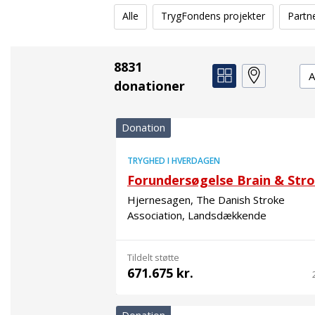
Alle
TrygFondens projekter
Partn
8831
De
donationer
Donation
TRYGHED I HVERDAGEN
Forundersøgelse Brain & Str
Hjernesagen, The Danish Stroke
Association, Landsdækkende
Tildelt støtte
671.675 kr.