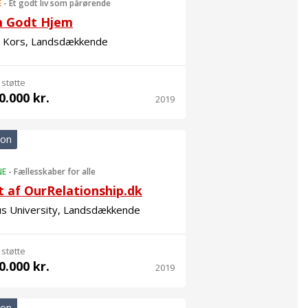
E
-
Et godt liv som pårørende
 Godt Hjem
 Kors, Landsdækkende
 støtte
0.000 kr.
2019
ion
NE
-
Fællesskaber for alle
t af OurRelationship.dk
us University, Landsdækkende
 støtte
0.000 kr.
2019
ion