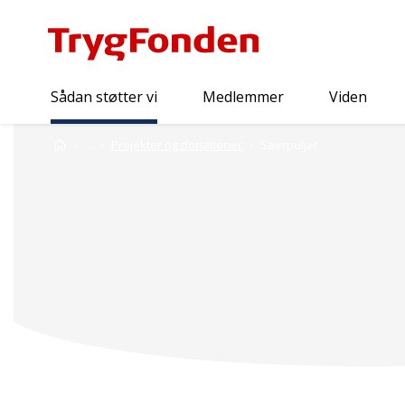
Sådan støtter vi
Medlemmer
Viden
Sådan støtter vi
Forside
...
Projekter og donationer
Saerpuljer