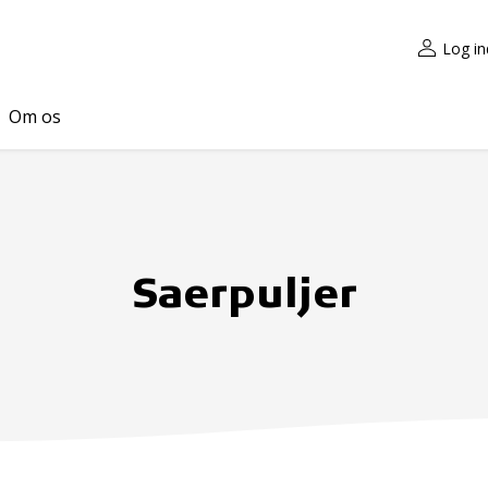
Log in
Om os
Saerpuljer