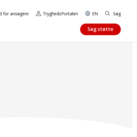
d for ansøgere
TryghedsPortalen
EN
Søg
Søg støtte