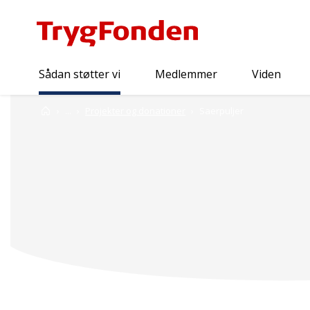
Sådan støtter vi
Medlemmer
Viden
Sådan støtter vi
Forside
...
Projekter og donationer
Saerpuljer