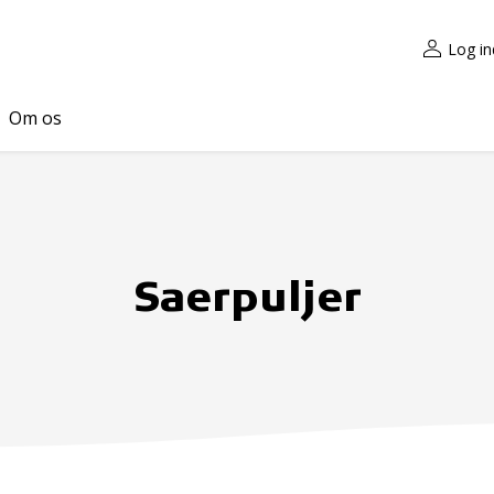
Log in
Om os
Saerpuljer