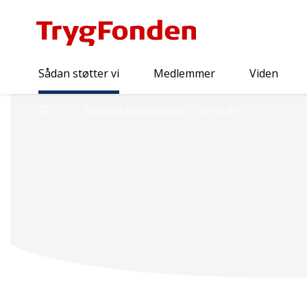
Sådan støtter vi
Medlemmer
Viden
Sådan støtter vi
Forside
...
Projekter og donationer
Saerpuljer