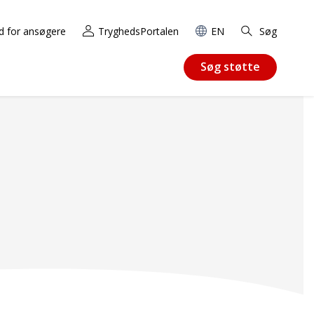
d for ansøgere
TryghedsPortalen
EN
Søg
Søg støtte