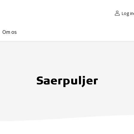
Log in
Om os
Saerpuljer